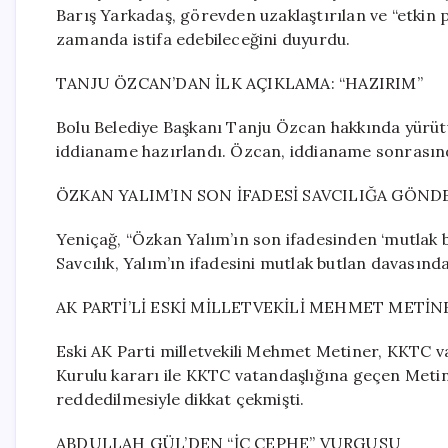
Barış Yarkadaş, görevden uzaklaştırılan ve “etkin 
zamanda istifa edebileceğini duyurdu.
TANJU ÖZCAN’DAN İLK AÇIKLAMA: “HAZIRIM”
Bolu Belediye Başkanı Tanju Özcan hakkında yürüt
iddianame hazırlandı. Özcan, iddianame sonrasınd
ÖZKAN YALIM’IN SON İFADESİ SAVCILIĞA GÖND
Yeniçağ, “Özkan Yalım’ın son ifadesinden ‘mutlak 
Savcılık, Yalım’ın ifadesini mutlak butlan davasınd
AK PARTİ’Lİ ESKİ MİLLETVEKİLİ MEHMET METİ
Eski AK Parti milletvekili Mehmet Metiner, KKTC v
Kurulu kararı ile KKTC vatandaşlığına geçen Metin
reddedilmesiyle dikkat çekmişti.
ABDULLAH GÜL’DEN “İÇ CEPHE” VURGUSU