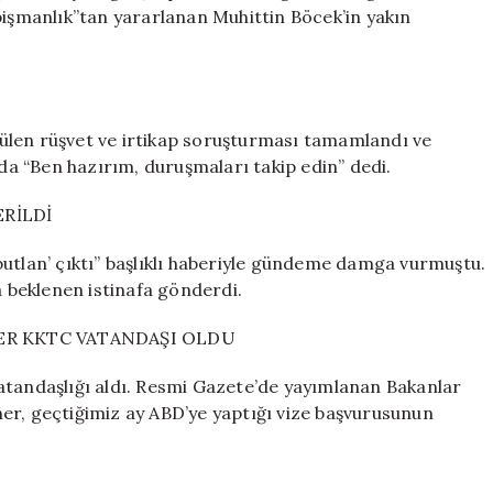
pişmanlık”tan yararlanan Muhittin Böcek’in yakın
ülen rüşvet ve irtikap soruşturması tamamlandı ve
a “Ben hazırım, duruşmaları takip edin” dedi.
ERİLDİ
butlan’ çıktı” başlıklı haberiyle gündeme damga vurmuştu.
a beklenen istinafa gönderdi.
NER KKTC VATANDAŞI OLDU
atandaşlığı aldı. Resmi Gazete’de yayımlanan Bakanlar
er, geçtiğimiz ay ABD’ye yaptığı vize başvurusunun