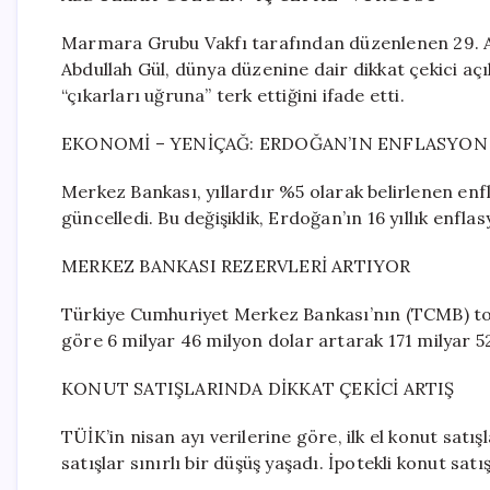
Marmara Grubu Vakfı tarafından düzenlenen 29. 
Abdullah Gül, dünya düzenine dair dikkat çekici aç
“çıkarları uğruna” terk ettiğini ifade etti.
EKONOMİ – YENİÇAĞ: ERDOĞAN’IN ENFLASYON 
Merkez Bankası, yıllardır %5 olarak belirlenen enf
güncelledi. Bu değişiklik, Erdoğan’ın 16 yıllık enfl
MERKEZ BANKASI REZERVLERİ ARTIYOR
Türkiye Cumhuriyet Merkez Bankası’nın (TCMB) top
göre 6 milyar 46 milyon dolar artarak 171 milyar 5
KONUT SATIŞLARINDA DİKKAT ÇEKİCİ ARTIŞ
TÜİK’in nisan ayı verilerine göre, ilk el konut satış
satışlar sınırlı bir düşüş yaşadı. İpotekli konut satış