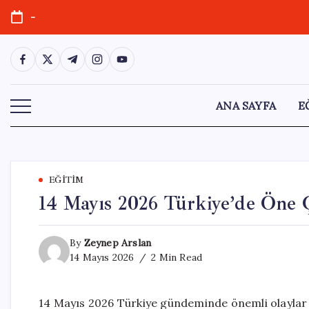
Skip
-
to
content
https://www.facebook.com/
https://twitter.com/
https://t.me/
https://www.instagram.com/
https://youtube.com/
ANA SAYFA
E
EĞITIM
14 Mayıs 2026 Türkiye’de Öne 
By
Zeynep Arslan
14 Mayıs 2026
2 Min Read
14 Mayıs 2026 Türkiye gündeminde önemli olaylar