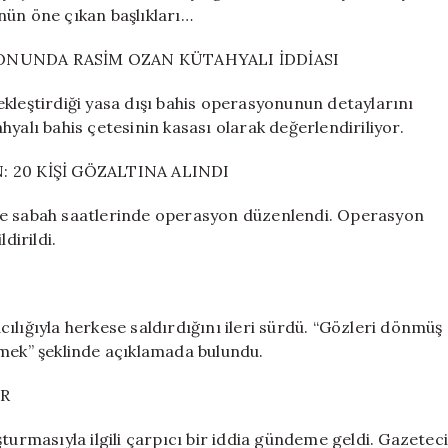
Çıkan
günün öne çıkan başlıkları…
Gelişmeler
için
YONUNDA RASİM OZAN KÜTAHYALI İDDİASI
kleştirdiği yasa dışı bahis operasyonunun detaylarını
yalı bahis çetesinin kasası olarak değerlendiriliyor.
: 20 KİŞİ GÖZALTINA ALINDI
ne sabah saatlerinde operasyon düzenlendi. Operasyon
dirildi.
ılığıyla herkese saldırdığını ileri sürdü. “Gözleri dönmüş
virmek” şeklinde açıklamada bulundu.
OR
turmasıyla ilgili çarpıcı bir iddia gündeme geldi. Gazetec