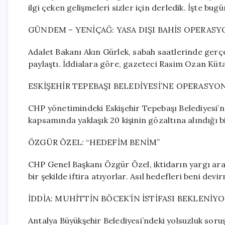
ilgi çeken gelişmeleri sizler için derledik. İşte bu
GÜNDEM – YENİÇAĞ: YASA DIŞI BAHİS OPERAS
Adalet Bakanı Akın Gürlek, sabah saatlerinde gerçe
paylaştı. İddialara göre, gazeteci Rasim Ozan Kütah
ESKİŞEHİR TEPEBAŞI BELEDİYESİ’NE OPERASYON
CHP yönetimindeki Eskişehir Tepebaşı Belediyesi’
kapsamında yaklaşık 20 kişinin gözaltına alındığı bil
ÖZGÜR ÖZEL: “HEDEFİM BENİM”
CHP Genel Başkanı Özgür Özel, iktidarın yargı arac
bir şekilde iftira atıyorlar. Asıl hedefleri beni de
İDDİA: MUHİTTİN BÖCEK’İN İSTİFASI BEKLENİY
Antalya Büyükşehir Belediyesi’ndeki yolsuzluk soruş