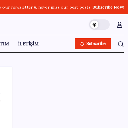
o our newsletter & never miss our best posts.
Subscribe Now!
TIM
İLETİŞİM
Subscribe
ı
SON YAZILAR
Piyasaların merakla beklediği veri açıklandı:
Altın ve gümüş fiyatları uçuşa geçti