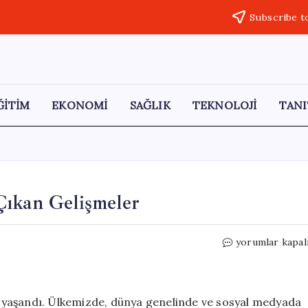
Subscribe t
ĞİTİM
EKONOMİ
SAĞLIK
TEKNOLOJİ
TANI
Çıkan Gelişmeler
14
yorumlar kapal
Mayıs
2026
Türkiye’de
Öne
 yaşandı. Ülkemizde, dünya genelinde ve sosyal medyada