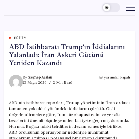
Skip
to
content
EĞITIM
ABD İstihbaratı Trump’ın İddialarını
Yalanladı: İran Askeri Gücünü
Yeniden Kazandı
ABD
By
Zeynep Arslan
yorumlar kapalı
İstihbaratı
13 Mayıs 2026
2 Min Read
Trump’ın
İddialarını
Yalanladı:
ABD’nin istihbarat raporları, Trump yönetiminin “İran ordusu
İran
tamamen yok oldu” yönündeki iddialarını çürüttü. Gizli
Askeri
Gücünü
değerlendirmelere göre, İran, füze kapasitesini ve yer altı
Yeniden
tesislerini önemli ölçüde yeniden faaliyete geçirmiş durumda.
Kazandı
Hürmüz Boğazı’ndaki tehditlerin devam etmesiyle birlikte,
için
ABD ordusunun operasyonlar nedeniyle mühimmat
stoklarının azalması, potansiyel bir çatışma durumunda