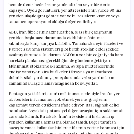
hem de deniz hedeflerine yönlendirilen seyir füzelerini
kapsıyor. Uydu görüntüleri, yer altı tesislerinin yüzde 90’ına
yeniden ulaşıldığını gösteriyor ve bu tesislerin kısmen veya
tamamen operasyonel olduğu değerlendiriliyor.
ABD, İran füzelerini hazır tutarken, olası bir çatışmanın
yeniden başlaması durumunda ciddi bir mühimmat
sıkıntısıyla karşı karşıya kalabilir. Tomahawk seyir füzeleri ve
Patriot savunma sistemleri gibi kritik stoklar, ciddi şekilde
azalmış durumda. Bu durum, ABD’nin zor bir coğrafyada kara
harekâtı planlaması gerekliliğini de gündeme getiriyor.
Mühimmat stoklarındaki azalma, Avrupa müttefiklerinde
endişe yaratıyor; zira bu ülkeler Ukrayna’ya milyarlarca
dolarlık silah yardımı yapmış durumda ve bu yardımların
zamanında ulaştırılamayacağından korkuyorlar.
Pentagon yetkilileri, sınırlı mühimmat nedeniyle İran’ın yer
altı tesislerini tamamen yok etmek yerine, girişlerini
kapatmayı tercih ettiklerini ifade ediyor. Bazı sığınak delici
bombalar, Asya’daki potansiyel diğer savaşlar için saklanmak
zorunda kalındı. Bu taktik, İran’ın tesislerini hızla onarıp
yeniden kullanıma açmasına olanak tanıdı. Diğer taraftan,
savaş boyunca kullanılan binlerce füzenin yerine konması için
gereken süre, Amerikan savunma stratejisini zor durumda