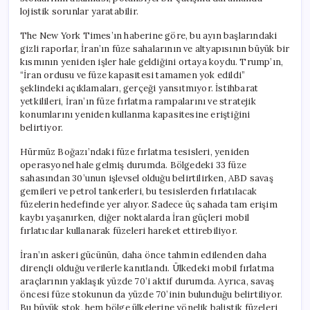
lojistik sorunlar yaratabilir.
The New York Times’ın haberine göre, bu ayın başlarındaki
gizli raporlar, İran’ın füze sahalarının ve altyapısının büyük bir
kısmının yeniden işler hale geldiğini ortaya koydu. Trump’ın,
“İran ordusu ve füze kapasitesi tamamen yok edildi”
şeklindeki açıklamaları, gerçeği yansıtmıyor. İstihbarat
yetkilileri, İran’ın füze fırlatma rampalarını ve stratejik
konumlarını yeniden kullanma kapasitesine eriştiğini
belirtiyor.
Hürmüz Boğazı’ndaki füze fırlatma tesisleri, yeniden
operasyonel hale gelmiş durumda. Bölgedeki 33 füze
sahasından 30’unun işlevsel olduğu belirtilirken, ABD savaş
gemileri ve petrol tankerleri, bu tesislerden fırlatılacak
füzelerin hedefinde yer alıyor. Sadece üç sahada tam erişim
kaybı yaşanırken, diğer noktalarda İran güçleri mobil
fırlatıcılar kullanarak füzeleri hareket ettirebiliyor.
İran’ın askeri gücünün, daha önce tahmin edilenden daha
dirençli olduğu verilerle kanıtlandı. Ülkedeki mobil fırlatma
araçlarının yaklaşık yüzde 70’i aktif durumda. Ayrıca, savaş
öncesi füze stokunun da yüzde 70’inin bulunduğu belirtiliyor.
Bu büyük stok, hem bölge ülkelerine yönelik balistik füzeleri