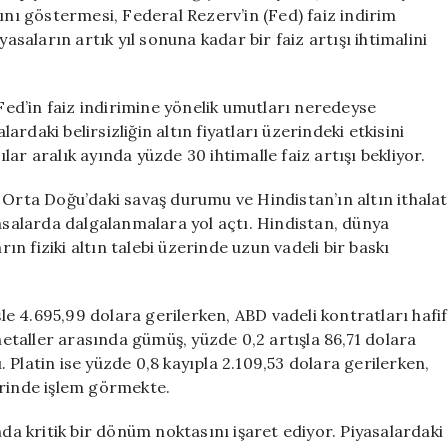
Dikkat!
ını göstermesi, Federal Rezerv’in (Fed) faiz indirim
için
asaların artık yıl sonuna kadar bir faiz artışı ihtimalini
 Fed’in faiz indirimine yönelik umutları neredeyse
daki belirsizliğin altın fiyatları üzerindeki etkisini
ar aralık ayında yüzde 30 ihtimalle faiz artışı bekliyor.
 Orta Doğu’daki savaş durumu ve Hindistan’ın altın ithalat
yasalarda dalgalanmalara yol açtı. Hindistan, dünya
rın fiziki altın talebi üzerinde uzun vadeli bir baskı
şle 4.695,99 dolara gerilerken, ABD vadeli kontratları hafif
 metaller arasında gümüş, yüzde 0,2 artışla 86,71 dolara
Platin ise yüzde 0,8 kayıpla 2.109,53 dolara gerilerken,
erinde işlem görmekte.
nda kritik bir dönüm noktasını işaret ediyor. Piyasalardaki