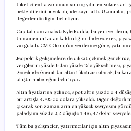
tüketici enflasyonunun son üç yılın en yüksek artış
beklentilerini büyük ölçüde zayıflattı. Uzmanlar, piy
değerlendirdiğini belirtiyor.
Capital.com analisti Kyle Rodda, bu yeni verilerin,
tamamen ortadan kaldırdığını ifade ederek, piyasalar
vurguladı. CME Group’un verilerine göre, yatırımcıl
Jeopolitik gelişmelere de dikkat çekmek gerekirse,
vergilerini yüzde 6’dan yüzde 15’e yükseltmesi, pi
genelinde önemli bir altın tüketicisi olarak, bu kara
oluşturabileceğini belirtiyor.
Altın fiyatlarına gelince, spot altın yüzde 0,4 düşü
bir artışla 4.705,30 dolara yükseldi. Diğer değerli
çıkarak son zamanların en yüksek seviyesini gördü. 
paladyum yüzde 0,2 düşüşle 1.487,47 dolar seviyel
Tüm bu gelişmeler, yatırımcılar için altın piyasası