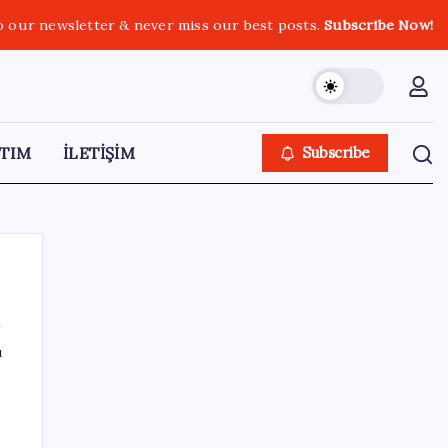
o our newsletter & never miss our best posts.
Subscribe Now!
TIM
İLETİŞİM
Subscribe
ı
SON YAZILAR
Apple’dan Rekor: Premium Akıllı Telefon
Pazarında iPhone Hakimiyeti