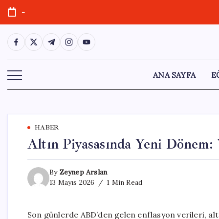
Skip
-
to
content
https://www.facebook.com/
https://twitter.com/
https://t.me/
https://www.instagram.com/
https://youtube.com/
ANA SAYFA
E
HABER
Altın Piyasasında Yeni Dönem: 
By
Zeynep Arslan
13 Mayıs 2026
1 Min Read
Son günlerde ABD’den gelen enflasyon verileri, altı