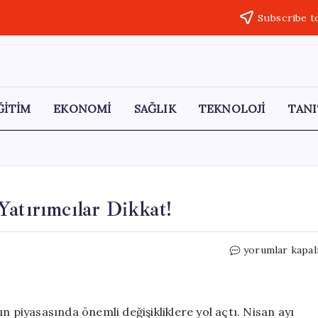
Subscribe t
ĞİTİM
EKONOMİ
SAĞLIK
TEKNOLOJİ
TANI
Yatırımcılar Dikkat!
Altın
yorumlar kapal
Piyasasında
Yeni
Dönem:
Yatırımcılar
n piyasasında önemli değişikliklere yol açtı. Nisan ayı