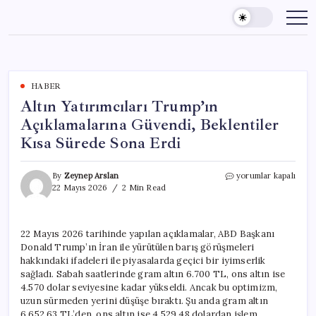
Skip
to
content
HABER
Altın Yatırımcıları Trump’ın
Açıklamalarına Güvendi, Beklentiler
Kısa Sürede Sona Erdi
Altın
By
Zeynep Arslan
yorumlar kapalı
Yatırımcıları
22 Mayıs 2026
2 Min Read
Trump’ın
Açıklamalarına
Güvendi,
22 Mayıs 2026 tarihinde yapılan açıklamalar, ABD Başkanı
Beklentiler
Donald Trump’ın İran ile yürütülen barış görüşmeleri
Kısa
Sürede
hakkındaki ifadeleri ile piyasalarda geçici bir iyimserlik
Sona
sağladı. Sabah saatlerinde gram altın 6.700 TL, ons altın ise
Erdi
4.570 dolar seviyesine kadar yükseldi. Ancak bu optimizm,
için
uzun sürmeden yerini düşüşe bıraktı. Şu anda gram altın
6.652,63 TL’den, ons altın ise 4.529,48 dolardan işlem