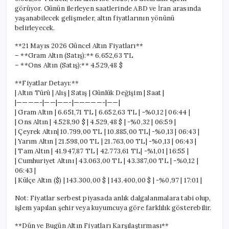
görüyor. Günün ilerleyen saatlerinde ABD ve İran arasında
yaşanabilecek gelişmeler, altın fiyatlarının yönünü
belirleyecek.
**21 Mayıs 2026 Güncel Altın Fiyatları**
– **Gram Altın (Satış):** 6.652,63 TL
– **Ons Altın (Satış):** 4.529,48 $
**Fiyatlar Detayı:**
| Altın Türü | Alış | Satış | Günlük Değişim | Saat |
|————-|——|——-|—————-|——|
| Gram Altın | 6.651,71 TL | 6.652,63 TL | -%0,12 | 06:44 |
| Ons Altın | 4.528,90 $ | 4.529,48 $ | -%0,32 | 06:59 |
| Çeyrek Altın| 10.799,00 TL | 10.885,00 TL| -%0,13 | 06:43 |
| Yarım Altın | 21.598,00 TL | 21.763,00 TL| -%0,13 | 06:43 |
| Tam Altın | 41.947,87 TL | 42.773,61 TL| -%1,01 | 16:55 |
| Cumhuriyet Altını | 43.063,00 TL | 43.387,00 TL | -%0,12 |
06:43 |
| Külçe Altın ($) | 143.300,00 $ | 143.400,00 $ | -%0,97 | 17:01 |
Not: Fiyatlar serbest piyasada anlık dalgalanmalara tabi olup,
işlem yapılan şehir veya kuyumcuya göre farklılık gösterebilir.
**Dün ve Bugün Altın Fiyatları Karşılaştırması**