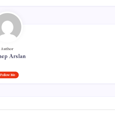
Author
nep Arslan
Follow Me