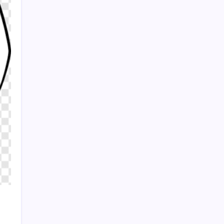
Hürriyet cezaevinden mektup yazdı: ‘YENİ
Parti’de birlikte olduğunu ilan etmiştir’
Sayaç