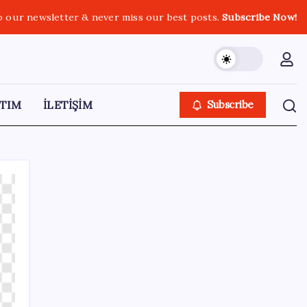
o our newsletter & never miss our best posts.
Subscribe Now!
TIM
İLETİŞİM
Subscribe
SON YAZILAR
Android için iMessage Sunan Sunbird
Yeniden Yayında