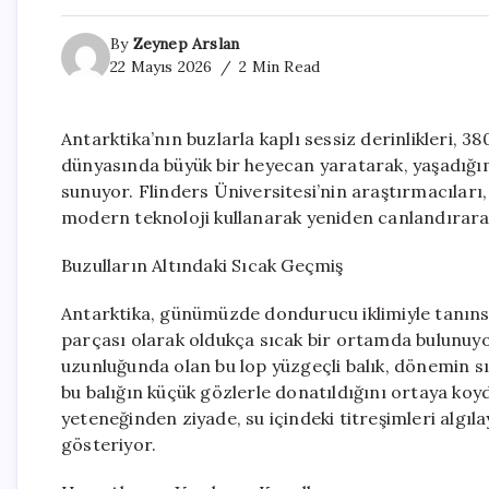
By
Zeynep Arslan
22 Mayıs 2026
2 Min Read
Antarktika’nın buzlarla kaplı sessiz derinlikleri, 380
dünyasında büyük bir heyecan yaratarak, yaşadığımı
sunuyor. Flinders Üniversitesi’nin araştırmacıları, 
modern teknoloji kullanarak yeniden canlandırarak,
Buzulların Altındaki Sıcak Geçmiş
Antarktika, günümüzde dondurucu iklimiyle tanıns
parçası olarak oldukça sıcak bir ortamda bulunuyor
uzunluğunda olan bu lop yüzgeçli balık, dönemin sığ
bu balığın küçük gözlerle donatıldığını ortaya ko
yeteneğinden ziyade, su içindeki titreşimleri algı
gösteriyor.