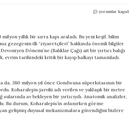
Antarktika’da
yorumlar kapal
Buzların
Altında
Keşfedilen
Tarihin
 milyon yıllık bir sırra kapı araladı. Bu yeni keşif, bilim
Gizemi
z gezegenin ilk “ziyaretçileri” hakkında önemli bilgiler
için
Devoniyen Dönemi’ne (Balıklar Çağı) ait bir yırtıcı balığı
 evrim tarihindeki kritik bir kayıp halkayı tamamladı.
a da, 380 milyon yıl önce Gondwana süperkıtasının bir
du. Koharalepis jarviki adı verilen ve yaklaşık bir metre
 sularında av bekleyen bir yırtıcıydı. Anatomik analizler,
ydu. Bu durum, Koharalepis’in avlanırken görme
layan gelişmiş duyusal mekanizmalara güvendiğini bizlere