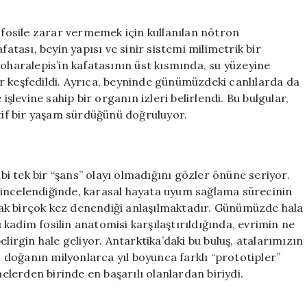
, fosile zarar vermemek için kullanılan nötron
fatası, beyin yapısı ve sinir sistemi milimetrik bir
Koharalepis’in kafatasının üst kısmında, su yüzeyine
r keşfedildi. Ayrıca, beyninde günümüzdeki canlılarda da
işlevine sahip bir organın izleri belirlendi. Bu bulgular,
ktif bir yaşam sürdüğünü doğruluyor.
 tek bir “şans” olayı olmadığını gözler önüne seriyor.
er incelendiğinde, karasal hayata uyum sağlama sürecinin
ak birçok kez denendiği anlaşılmaktadır. Günümüzde hala
bu kadim fosilin anatomisi karşılaştırıldığında, evrimin ne
lirgin hale geliyor. Antarktika’daki bu buluş, atalarımızın
ı, doğanın milyonlarca yıl boyunca farklı “prototipler”
lerden birinde en başarılı olanlardan biriydi.