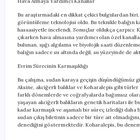
Hava Almaya Yardımcı Kanallar
Bu araştırmadaki en dikkat çekici bulgulardan biri
görüntüleme teknolojisi oldu. Bu teknikle balığın ka
hassasiyetle incelendi. Sonuçlar oldukça çarpıcı: 
çıkarken hava almasına yardımcı olan özel kanalla
bulunan, ışığı algılama ve biyolojik saati düzenleme 
balığın sadece su altında değil, su yüzeyinde de a
Evrim Sürecinin Karmaşıklığı
Bu çalışma, sudan karaya geçişin düşündüğümüz gibi
Aksine, akciğerli balıklar ve Koharalepis gibi türl
farklı dönemlerde ve coğrafyalarda bağımsız olar
yaşayan akciğerli balıkların genetik haritaları ile 
kadar karmaşık ve aşamalı bir süreç izlediği daha be
sudan çıkış biletinin sadece bir türe ait olmadığın
denediğini göstermektedir. Koharalepis, bu deneme