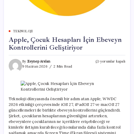
TEKNOLOJI
Apple, Çocuk Hesapları İçin Ebeveyn
Kontrollerini Geliştiriyor
Apple,
By
Zeynep Arslan
yorumlar kapalı
Çocuk
9 Haziran 2026
2 Min Read
Hesapları
İçin
Ebeveyn
Kontrollerini
Geliştiriyor
için
Teknoloji dünyasında önemli bir adım atan Apple, WWDC
2026 etkinliği çerçevesinde iOS 27, iPadOS 27 ve macOS 27
güncellemeleri ile birlikte ebeveyn kontrollerini güçlendirdi.
Şirket, çocukların hesaplarının güvenliğini artırırken,
ebeveynlere çocuklarının ne içeriklere erişebileceği ve
kimlerle iletişim kurabileceği konularında daha fazla kontrol
sağlamak amacıyla Screen Time (Ekran Süresi) sistemini