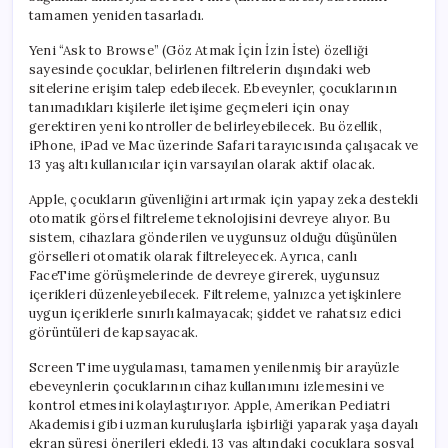
tamamen yeniden tasarladı.
Yeni “Ask to Browse” (Göz Atmak İçin İzin İste) özelliği
sayesinde çocuklar, belirlenen filtrelerin dışındaki web
sitelerine erişim talep edebilecek. Ebeveynler, çocuklarının
tanımadıkları kişilerle iletişime geçmeleri için onay
gerektiren yeni kontroller de belirleyebilecek. Bu özellik,
iPhone, iPad ve Mac üzerinde Safari tarayıcısında çalışacak ve
13 yaş altı kullanıcılar için varsayılan olarak aktif olacak.
Apple, çocukların güvenliğini artırmak için yapay zeka destekli
otomatik görsel filtreleme teknolojisini devreye alıyor. Bu
sistem, cihazlara gönderilen ve uygunsuz olduğu düşünülen
görselleri otomatik olarak filtreleyecek. Ayrıca, canlı
FaceTime görüşmelerinde de devreye girerek, uygunsuz
içerikleri düzenleyebilecek. Filtreleme, yalnızca yetişkinlere
uygun içeriklerle sınırlı kalmayacak; şiddet ve rahatsız edici
görüntüleri de kapsayacak.
Screen Time uygulaması, tamamen yenilenmiş bir arayüzle
ebeveynlerin çocuklarının cihaz kullanımını izlemesini ve
kontrol etmesini kolaylaştırıyor. Apple, Amerikan Pediatri
Akademisi gibi uzman kuruluşlarla işbirliği yaparak yaşa dayalı
ekran süresi önerileri ekledi. 13 yaş altındaki çocuklara sosyal