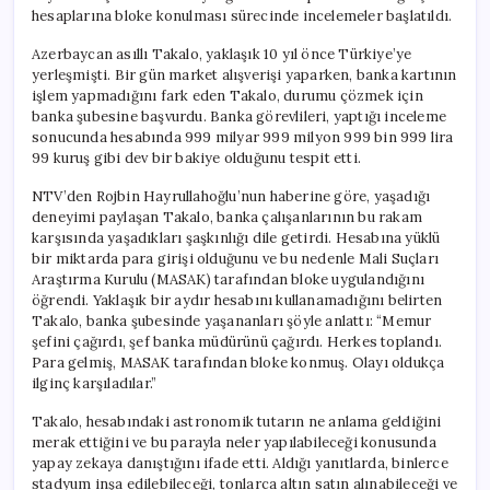
hesaplarına bloke konulması sürecinde incelemeler başlatıldı.
Azerbaycan asıllı Takalo, yaklaşık 10 yıl önce Türkiye’ye
yerleşmişti. Bir gün market alışverişi yaparken, banka kartının
işlem yapmadığını fark eden Takalo, durumu çözmek için
banka şubesine başvurdu. Banka görevlileri, yaptığı inceleme
sonucunda hesabında 999 milyar 999 milyon 999 bin 999 lira
99 kuruş gibi dev bir bakiye olduğunu tespit etti.
NTV’den Rojbin Hayrullahoğlu’nun haberine göre, yaşadığı
deneyimi paylaşan Takalo, banka çalışanlarının bu rakam
karşısında yaşadıkları şaşkınlığı dile getirdi. Hesabına yüklü
bir miktarda para girişi olduğunu ve bu nedenle Mali Suçları
Araştırma Kurulu (MASAK) tarafından bloke uygulandığını
öğrendi. Yaklaşık bir aydır hesabını kullanamadığını belirten
Takalo, banka şubesinde yaşananları şöyle anlattı: “Memur
şefini çağırdı, şef banka müdürünü çağırdı. Herkes toplandı.
Para gelmiş, MASAK tarafından bloke konmuş. Olayı oldukça
ilginç karşıladılar.”
Takalo, hesabındaki astronomik tutarın ne anlama geldiğini
merak ettiğini ve bu parayla neler yapılabileceği konusunda
yapay zekaya danıştığını ifade etti. Aldığı yanıtlarda, binlerce
stadyum inşa edilebileceği, tonlarca altın satın alınabileceği ve