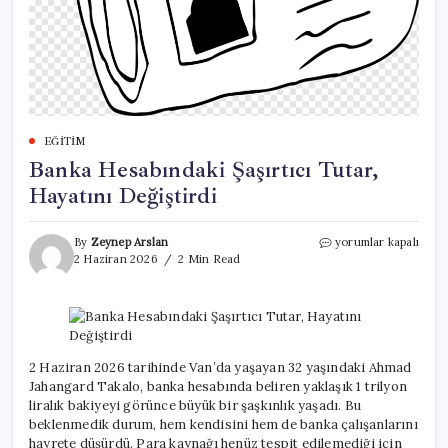
EĞITIM
Banka Hesabındaki Şaşırtıcı Tutar,
Hayatını Değiştirdi
Banka
By
Zeynep Arslan
yorumlar kapalı
Hesabındaki
2 Haziran 2026
2 Min Read
Şaşırtıcı
Tutar,
Hayatını
Değiştirdi
için
2 Haziran 2026 tarihinde Van’da yaşayan 32 yaşındaki Ahmad
Jahangard Takalo, banka hesabında beliren yaklaşık 1 trilyon
liralık bakiyeyi görünce büyük bir şaşkınlık yaşadı. Bu
beklenmedik durum, hem kendisini hem de banka çalışanlarını
hayrete düşürdü. Para kaynağı henüz tespit edilemediği için