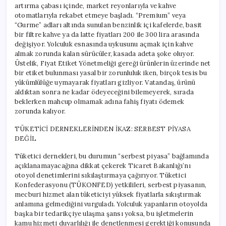
artırma çabası içinde, market reyonlarıyla ve kahve
otomatlarıyla rekabet etmeye başladı. “Premium” veya
“Gurme” adları altında sunulan benzinlik içi kafelerde, basit
bir filtre kahve ya da latte fiyatları 200 ile 300 lira arasında
değişiyor. Yolculuk esnasında uykusunu açmak için kahve
almak zorunda kalan sürücüler, kasada adeta şoke oluyor.
Üstelik, Fiyat Etiket Yönetmeliği gereği ürünlerin üzerinde net
bir etiket bulunması yasal bir zorunluluk iken, birçok tesis bu
yükümlülüğe uymayarak fiyatları gizliyor. Vatandaş, ürünü
aldıktan sonra ne kadar ödeyeceğini bilemeyerek, sırada
beklerken mahcup olmamak adına fahiş fiyatı ödemek
zorunda kalıyor.
TÜKETİCİ DERNEKLERİNDEN İKAZ: SERBEST PİYASA
DEĞİL
Tüketici dernekleri, bu durumun “serbest piyasa” bağlamında
açıklanamayacağına dikkat çekerek Ticaret Bakanlığı’nı
otoyol denetimlerini sıkılaştırmaya çağırıyor. Tüketici
Konfederasyonu (TÜKONFED) yetkilileri, serbest piyasanın,
mecburi hizmet alan tüketiciyi yüksek fiyatlarla sıkıştırmak
anlamına gelmediğini vurguladı. Yolculuk yapanların otoyolda
başka bir tedarikçiye ulaşma şansı yoksa, bu işletmelerin
kamu hizmeti duyarlılığı ile denetlenmesi gerektiği konusunda