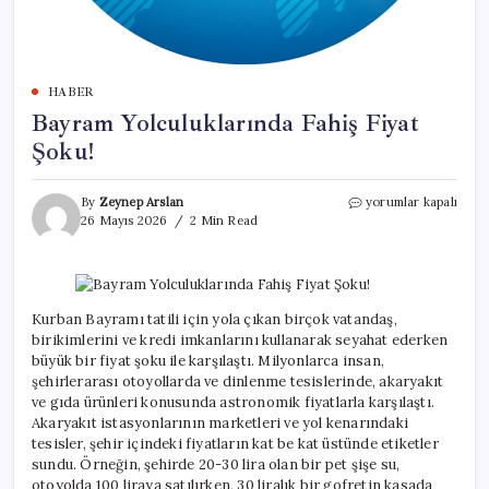
HABER
Bayram Yolculuklarında Fahiş Fiyat
Şoku!
Bayram
By
Zeynep Arslan
yorumlar kapalı
Yolculuklarında
26 Mayıs 2026
2 Min Read
Fahiş
Fiyat
Şoku!
için
Kurban Bayramı tatili için yola çıkan birçok vatandaş,
birikimlerini ve kredi imkanlarını kullanarak seyahat ederken
büyük bir fiyat şoku ile karşılaştı. Milyonlarca insan,
şehirlerarası otoyollarda ve dinlenme tesislerinde, akaryakıt
ve gıda ürünleri konusunda astronomik fiyatlarla karşılaştı.
Akaryakıt istasyonlarının marketleri ve yol kenarındaki
tesisler, şehir içindeki fiyatların kat be kat üstünde etiketler
sundu. Örneğin, şehirde 20-30 lira olan bir pet şişe su,
otoyolda 100 liraya satılırken, 30 liralık bir gofretin kasada