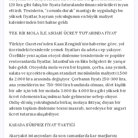
120 lira gibi fahiş bir fiyata faturalandırılması sürücüleri isyan
ettirdi. Tesislerin, “zorunlu durak” mantığı ile uyguladığı bu
yüksek fiyatlar, bayram yolculuğunun en büyük maliyet
kalemlerinden biri haline geldi.
TEK BİR MOLA İLE ASGARİ ÜCRET TUTARINDA FİYAT
Türkiye Gazetesi’nden Kaan Zenginli’nin haberine göre, yol
üzerindeki tesislerde yemek fiyatları da adeta cep yakıyor.
Özellikle yeni açılan otoyol dinlenme tesislerinde ve popüler
restoranlarda fiyatlar, İstanbul’un en lüks bölgeleri ile yarışır
hale geldi. Otoyolda mola veren bir kişinin, çorba, ana yemek,
salata ve içecekten oluşan standart menüsünün maliyeti 1.500
ila 2.000 lira arasında değişiyor. Çorbanın fiyatı 250-300 lira,
ana yemeklerin ise 750-900 lira bandında olması, dört kişilik
bir aile için tek bir molada 3.000 ila 4.000 lira gibi yüksek bir
ücret ödemenin kaçınılmaz hale gelmesine sebep oluyor.
Gidiş-dönüş yolculuğunda birkaç molaya ihtiyaç duyan bir
ailenin toplam dinlenme tesisi masrafı, neredeyse bir asgari
ücret tutarına ulaşabiliyor.
KASADA SÜRPRİZ FİYAT TAKTİĞİ
Akaryakıt istasyonları da son zamanlarda kar marjlarını