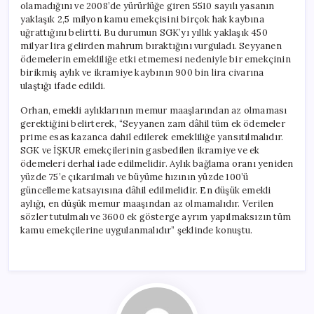
olamadığını ve 2008’de yürürlüğe giren 5510 sayılı yasanın
yaklaşık 2,5 milyon kamu emekçisini birçok hak kaybına
uğrattığını belirtti. Bu durumun SGK’yı yıllık yaklaşık 450
milyar lira gelirden mahrum bıraktığını vurguladı. Seyyanen
ödemelerin emekliliğe etki etmemesi nedeniyle bir emekçinin
birikmiş aylık ve ikramiye kaybının 900 bin lira civarına
ulaştığı ifade edildi.
Orhan, emekli aylıklarının memur maaşlarından az olmaması
gerektiğini belirterek, “Seyyanen zam dâhil tüm ek ödemeler
prime esas kazanca dahil edilerek emekliliğe yansıtılmalıdır.
SGK ve İŞKUR emekçilerinin gasbedilen ikramiye ve ek
ödemeleri derhal iade edilmelidir. Aylık bağlama oranı yeniden
yüzde 75’e çıkarılmalı ve büyüme hızının yüzde 100’ü
güncelleme katsayısına dâhil edilmelidir. En düşük emekli
aylığı, en düşük memur maaşından az olmamalıdır. Verilen
sözler tutulmalı ve 3600 ek gösterge ayrım yapılmaksızın tüm
kamu emekçilerine uygulanmalıdır” şeklinde konuştu.