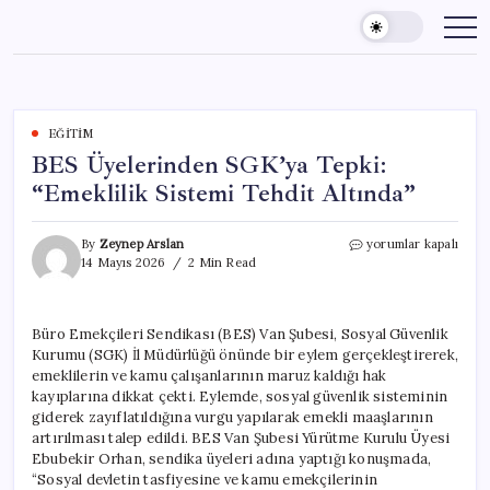
Skip
to
content
EĞITIM
BES Üyelerinden SGK’ya Tepki:
“Emeklilik Sistemi Tehdit Altında”
BES
By
Zeynep Arslan
yorumlar kapalı
Üyelerinden
14 Mayıs 2026
2 Min Read
SGK’ya
Tepki:
“Emeklilik
Büro Emekçileri Sendikası (BES) Van Şubesi, Sosyal Güvenlik
Sistemi
Kurumu (SGK) İl Müdürlüğü önünde bir eylem gerçekleştirerek,
Tehdit
Altında”
emeklilerin ve kamu çalışanlarının maruz kaldığı hak
için
kayıplarına dikkat çekti. Eylemde, sosyal güvenlik sisteminin
giderek zayıflatıldığına vurgu yapılarak emekli maaşlarının
artırılması talep edildi. BES Van Şubesi Yürütme Kurulu Üyesi
Ebubekir Orhan, sendika üyeleri adına yaptığı konuşmada,
“Sosyal devletin tasfiyesine ve kamu emekçilerinin