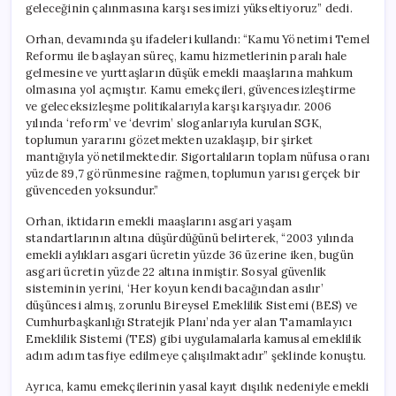
geleceğinin çalınmasına karşı sesimizi yükseltiyoruz” dedi.
Orhan, devamında şu ifadeleri kullandı: “Kamu Yönetimi Temel
Reformu ile başlayan süreç, kamu hizmetlerinin paralı hale
gelmesine ve yurttaşların düşük emekli maaşlarına mahkum
olmasına yol açmıştır. Kamu emekçileri, güvencesizleştirme
ve geleceksizleşme politikalarıyla karşı karşıyadır. 2006
yılında ‘reform’ ve ‘devrim’ sloganlarıyla kurulan SGK,
toplumun yararını gözetmekten uzaklaşıp, bir şirket
mantığıyla yönetilmektedir. Sigortalıların toplam nüfusa oranı
yüzde 89,7 görünmesine rağmen, toplumun yarısı gerçek bir
güvenceden yoksundur.”
Orhan, iktidarın emekli maaşlarını asgari yaşam
standartlarının altına düşürdüğünü belirterek, “2003 yılında
emekli aylıkları asgari ücretin yüzde 36 üzerine iken, bugün
asgari ücretin yüzde 22 altına inmiştir. Sosyal güvenlik
sisteminin yerini, ‘Her koyun kendi bacağından asılır’
düşüncesi almış, zorunlu Bireysel Emeklilik Sistemi (BES) ve
Cumhurbaşkanlığı Stratejik Planı’nda yer alan Tamamlayıcı
Emeklilik Sistemi (TES) gibi uygulamalarla kamusal emeklilik
adım adım tasfiye edilmeye çalışılmaktadır” şeklinde konuştu.
Ayrıca, kamu emekçilerinin yasal kayıt dışılık nedeniyle emekli