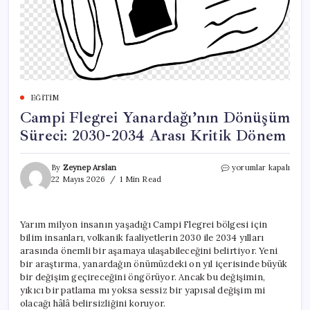
EĞITIM
Campi Flegrei Yanardağı’nın Dönüşüm
Süreci: 2030-2034 Arası Kritik Dönem
Campi
By
Zeynep Arslan
yorumlar kapalı
Flegrei
22 Mayıs 2026
1 Min Read
Yanardağı’nın
Dönüşüm
Süreci:
Yarım milyon insanın yaşadığı Campi Flegrei bölgesi için
2030-
bilim insanları, volkanik faaliyetlerin 2030 ile 2034 yılları
2034
Arası
arasında önemli bir aşamaya ulaşabileceğini belirtiyor. Yeni
Kritik
bir araştırma, yanardağın önümüzdeki on yıl içerisinde büyük
Dönem
bir değişim geçireceğini öngörüyor. Ancak bu değişimin,
için
yıkıcı bir patlama mı yoksa sessiz bir yapısal değişim mi
olacağı hâlâ belirsizliğini koruyor.