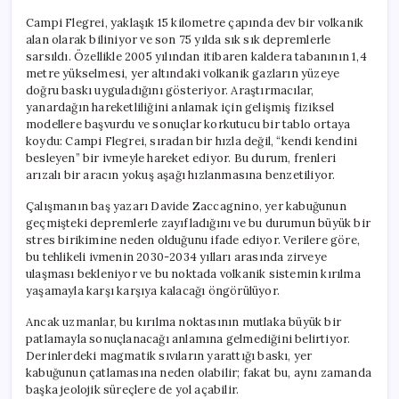
Campi Flegrei, yaklaşık 15 kilometre çapında dev bir volkanik
alan olarak biliniyor ve son 75 yılda sık sık depremlerle
sarsıldı. Özellikle 2005 yılından itibaren kaldera tabanının 1,4
metre yükselmesi, yer altındaki volkanik gazların yüzeye
doğru baskı uyguladığını gösteriyor. Araştırmacılar,
yanardağın hareketliliğini anlamak için gelişmiş fiziksel
modellere başvurdu ve sonuçlar korkutucu bir tablo ortaya
koydu: Campi Flegrei, sıradan bir hızla değil, “kendi kendini
besleyen” bir ivmeyle hareket ediyor. Bu durum, frenleri
arızalı bir aracın yokuş aşağı hızlanmasına benzetiliyor.
Çalışmanın baş yazarı Davide Zaccagnino, yer kabuğunun
geçmişteki depremlerle zayıfladığını ve bu durumun büyük bir
stres birikimine neden olduğunu ifade ediyor. Verilere göre,
bu tehlikeli ivmenin 2030-2034 yılları arasında zirveye
ulaşması bekleniyor ve bu noktada volkanik sistemin kırılma
yaşamayla karşı karşıya kalacağı öngörülüyor.
Ancak uzmanlar, bu kırılma noktasının mutlaka büyük bir
patlamayla sonuçlanacağı anlamına gelmediğini belirtiyor.
Derinlerdeki magmatik sıvıların yarattığı baskı, yer
kabuğunun çatlamasına neden olabilir; fakat bu, aynı zamanda
başka jeolojik süreçlere de yol açabilir.