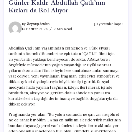
Günler Kaldı: Abdullah Çatlı’nın
Kızları da Rol Alıyor
“ÇATLI”
By
Zeynep Arslan
yorumlar kapalı
Filmi
13 Haziran 2026
2 Min Read
İçin
Vizyona
Sayılı
Abdullah Çatlı’nın yaşamından esinlenen ve Türk siyasi
Günler
tarihinin önemli dönemlerine ışık tutan “ÇATLI” filmi için
Kaldı:
Abdullah
vizyon tarihi yaklaşırken heyecan dorukta. ASALA terör
Çatlı’nın
örgütüyle mücadelenin yoğun yaşandığı 12 Eylül sonrası
Kızları
yıllarını konu alan film, izleyicilere unutulmaz anlar sunmayı
da
vaat ediyor. Yeni yayınlanan fragman, etkileyici atmosferi ve
Rol
dikkat çekici diyaloglarıyla büyük bir ilgi gördü. Sosyal
Alıyor
medyada hızla yayılan fragman, izleyicileri merak içinde
için
bırakırken, aksiyon ve gerilim dolu sahnelerin yanı sıra
karakterlerin taşıdığı derin inanç ve bağlılık duygularıyla da
dikkat çekiyor.
Fragmanda yer alan, “Bu yolun sonunda ne şan var ne şöhret
ne de rahat bir ölüm… Ama en mühimi, ileride Türk milletinin
bundan duyacağı şeref var” cümlesi, izleyicilerin aklında yer
eden önemli sahnelerden biri oldu. Filmdeki sürprizlerden