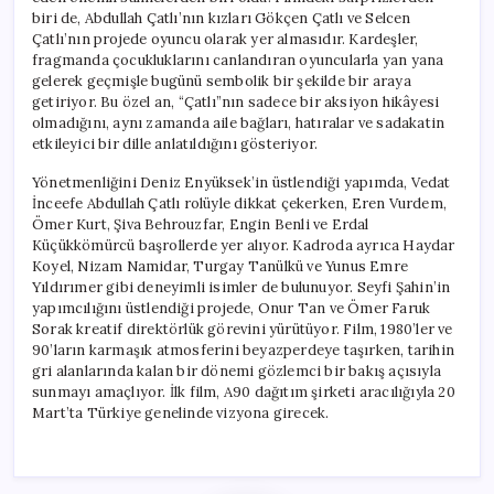
biri de, Abdullah Çatlı’nın kızları Gökçen Çatlı ve Selcen
Çatlı’nın projede oyuncu olarak yer almasıdır. Kardeşler,
fragmanda çocukluklarını canlandıran oyuncularla yan yana
gelerek geçmişle bugünü sembolik bir şekilde bir araya
getiriyor. Bu özel an, “Çatlı”nın sadece bir aksiyon hikâyesi
olmadığını, aynı zamanda aile bağları, hatıralar ve sadakatin
etkileyici bir dille anlatıldığını gösteriyor.
Yönetmenliğini Deniz Enyüksek’in üstlendiği yapımda, Vedat
İnceefe Abdullah Çatlı rolüyle dikkat çekerken, Eren Vurdem,
Ömer Kurt, Şiva Behrouzfar, Engin Benli ve Erdal
Küçükkömürcü başrollerde yer alıyor. Kadroda ayrıca Haydar
Koyel, Nizam Namidar, Turgay Tanülkü ve Yunus Emre
Yıldırımer gibi deneyimli isimler de bulunuyor. Seyfi Şahin’in
yapımcılığını üstlendiği projede, Onur Tan ve Ömer Faruk
Sorak kreatif direktörlük görevini yürütüyor. Film, 1980’ler ve
90’ların karmaşık atmosferini beyazperdeye taşırken, tarihin
gri alanlarında kalan bir dönemi gözlemci bir bakış açısıyla
sunmayı amaçlıyor. İlk film, A90 dağıtım şirketi aracılığıyla 20
Mart’ta Türkiye genelinde vizyona girecek.