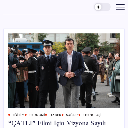
Skip
to
content
EĞITIM
EKONOMI
HABER
SAĞLIK
TEKNOLOJI
“ÇATLI” Filmi İçin Vizyona Sayılı