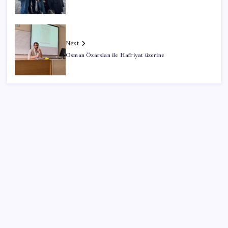
Next
Osman Özarslan ile Hafriyat üzerine
SON YAZILAR
Android için iMessage Sunan Sunbird Yeniden
Yayında