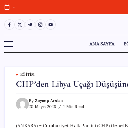
Skip
-
to
content
https://www.facebook.com/
https://twitter.com/
https://t.me/
https://www.instagram.com/
https://youtube.com/
ANA SAYFA
E
EĞITIM
CHP’den Libya Uçağı Düşüşüne
By
Zeynep Arslan
20 Mayıs 2026
1 Min Read
(ANKARA) – Cumhuriyet Halk Partisi (CHP) Genel B