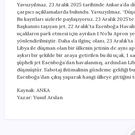
Yavuzyılmaz, 23 Aralık 2025 tarihinde Ankara’da dü
çarpıcı açıklamalarda bulundu. Yavuzyılmaz, “Düşen 
Bu kayıtları sizlerle paylaşıyoruz. 23 Aralık 202
Başkanını taşıyan jet, 22 Aralık’ta Esenboğa Havalim
uçakların park etmesi için ayrılan 1 No’lu Apron y
yönlendirilmiştir. Daha da ilginç olanı, 23 Aralık’
Libya ile düşman olan bir ülkenin jetinin de aynı a
aykırı bir şekilde bir araya getirilen bu iki uçak, 
şüpheli jet Esenboğa’dan havalanmış, ardından Liby
düşmüştür. Sabotaj ihtimalinin gündeme geldiği bu g
Esenboğa’dan çıkış yaparak hangi ülkeye gittiğini tesp
Kaynak: ANKA
Yazar: Yusuf Arslan