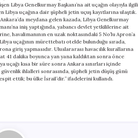
İsrail
şen Libya Genelkurmay Başkanı’na ait uçağın olayıyla ilgil
İddiası
Libya uçağına dair şüpheli jetin uçuş kayıtlarına ulaştık.
Gündemde
5’te Ankara’da meydana gelen kazada, Libya Genelkurmay
için
anı’na iniş yaptığında, yabancı devlet yetkililerine ait
erine, havalimanının en uzak noktasındaki 5 No’lu Apron’a
ta Libya uçağının mürettebatı otelde bulunduğu sırada,
prona giriş yapmasıdır. Uluslararası havacılık kurallarına
1 saat 41 dakika boyunca yan yana kaldıktan sonra önce
a uçağı kısa bir süre sonra Ankara sınırları içinde
üvenlik ihlalleri sonrasında, şüpheli jetin düşüş günü
it ettik; bu ülke İsrail’dir.” ifadelerini kullandı.