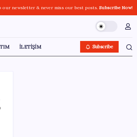
o our newsletter & never miss our best posts.
Subscribe Now!
TIM
İLETİŞİM
Subscribe
ı
SON YAZILAR
Çerçeve yasa kabul edilmişti: Bahçeli ‘evine
dönmeli’ demişti… Yılmaz’dan kritik