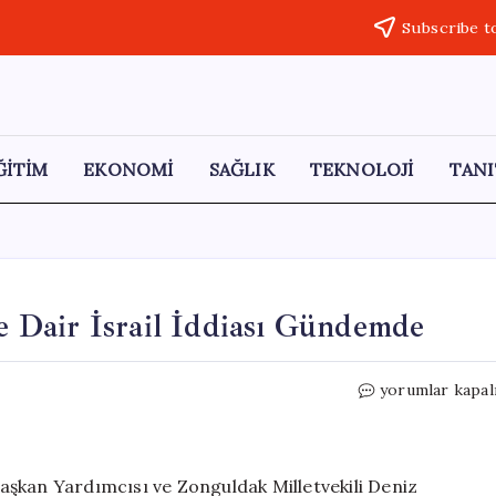
Subscribe t
ĞİTİM
EKONOMİ
SAĞLIK
TEKNOLOJİ
TANI
 Dair İsrail İddiası Gündemde
CHP’den
yorumlar kapal
Libya
Uçağı
Düşüşüne
Dair
aşkan Yardımcısı ve Zonguldak Milletvekili Deniz