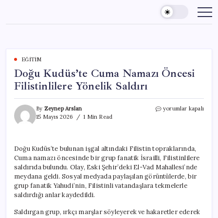
Skip
to
content
EĞITIM
Doğu Kudüs’te Cuma Namazı Öncesi
Filistinlilere Yönelik Saldırı
Doğu
By
Zeynep Arslan
yorumlar kapalı
Kudüs’te
15 Mayıs 2026
1 Min Read
Cuma
Namazı
Öncesi
Doğu Kudüs’te bulunan işgal altındaki Filistin topraklarında,
Filistinlilere
Cuma namazı öncesinde bir grup fanatik İsrailli, Filistinlilere
Yönelik
Saldırı
saldırıda bulundu. Olay, Eski Şehir’deki El-Vad Mahallesi’nde
için
meydana geldi. Sosyal medyada paylaşılan görüntülerde, bir
grup fanatik Yahudi’nin, Filistinli vatandaşlara tekmelerle
saldırdığı anlar kaydedildi.
Saldırgan grup, ırkçı marşlar söyleyerek ve hakaretler ederek