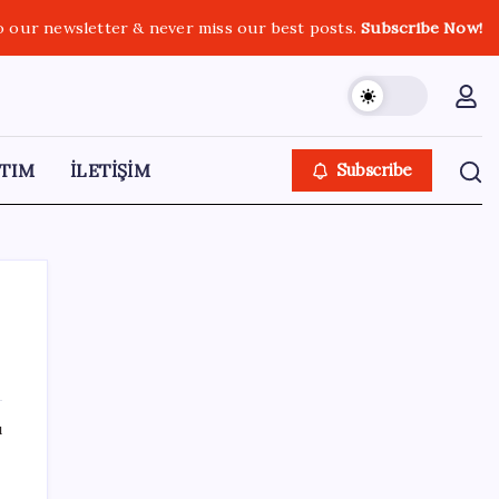
o our newsletter & never miss our best posts.
Subscribe Now!
TIM
İLETİŞİM
Subscribe
SON YAZILAR
ı
Çerçeve yasa kabul edilmişti: Bahçeli ‘evine
dönmeli’ demişti… Yılmaz’dan kritik