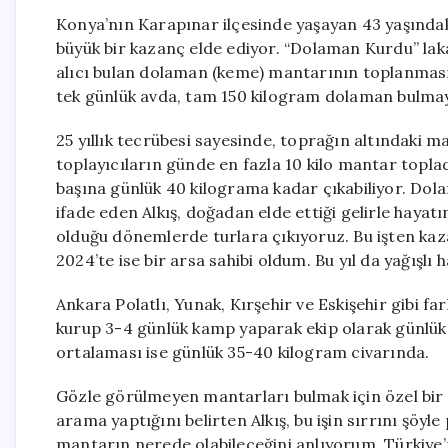
Konya’nın Karapınar ilçesinde yaşayan 43 yaşındaki
büyük bir kazanç elde ediyor. “Dolaman Kurdu” laka
alıcı bulan dolaman (keme) mantarının toplanması
tek günlük avda, tam 150 kilogram dolaman bulmay
25 yıllık tecrübesi sayesinde, toprağın altındaki m
toplayıcıların günde en fazla 10 kilo mantar topla
başına günlük 40 kilograma kadar çıkabiliyor. Dola
ifade eden Alkış, doğadan elde ettiği gelirle hayatın
olduğu dönemlerde turlara çıkıyoruz. Bu işten kaz
2024’te ise bir arsa sahibi oldum. Bu yıl da yağışlı
Ankara Polatlı, Yunak, Kırşehir ve Eskişehir gibi fa
kurup 3-4 günlük kamp yaparak ekip olarak günlük 1
ortalaması ise günlük 35-40 kilogram civarında.
Gözle görülmeyen mantarları bulmak için özel bir 
arama yaptığını belirten Alkış, bu işin sırrını şöy
mantarın nerede olabileceğini anlıyorum. Türkiye’n