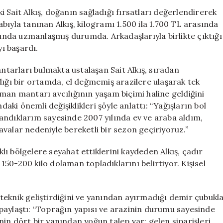
Mantar
 Sait Alkış, doğanın sağladığı fırsatları değerlendirerek
Avı:
bıyla tanınan Alkış, kilogramı 1.500 ila 1.700 TL arasında
Kilosu
nda uzmanlaşmış durumda. Arkadaşlarıyla birlikte çıktığı
1.700
ı başardı.
TL,
Kazançları
antarları bulmakta ustalaşan Sait Alkış, sıradan
Hayallerini
dığı bir ortamda, el değmemiş arazilere ulaşarak tek
Gerçekleştirdi
man mantarı avcılığının yaşam biçimi haline geldiğini
için
daki önemli değişiklikleri şöyle anlattı: “Yağışların bol
andıklarım sayesinde 2007 yılında ev ve araba aldım,
 havalar nedeniyle bereketli bir sezon geçiriyoruz.”
rklı bölgelere seyahat ettiklerini kaydeden Alkış, çadır
50-200 kilo dolaman topladıklarını belirtiyor. Kişisel
teknik geliştirdiğini ve yanından ayırmadığı demir çubukl
le paylaştı: “Toprağın yapısı ve arazinin durumu sayesinde
in dört bir yanından yoğun talep var; gelen siparişleri