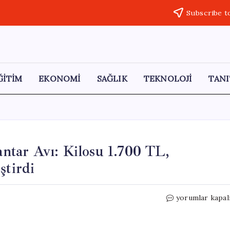
Subscribe t
ĞİTİM
EKONOMİ
SAĞLIK
TEKNOLOJİ
TANI
tar Avı: Kilosu 1.700 TL,
ştirdi
Dört
yorumlar kapal
Arkadaşın
Tek
Günlük