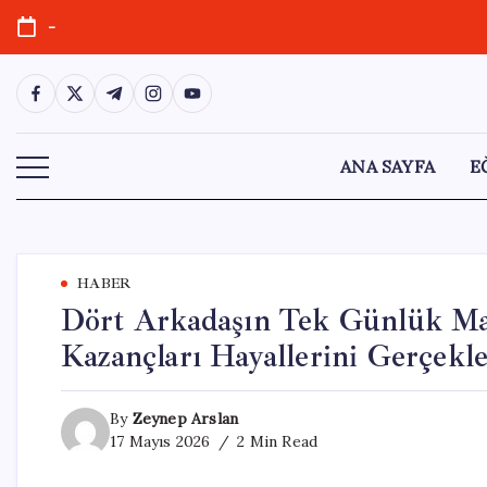
Skip
-
to
content
https://www.facebook.com/
https://twitter.com/
https://t.me/
https://www.instagram.com/
https://youtube.com/
ANA SAYFA
E
HABER
Dört Arkadaşın Tek Günlük Man
Kazançları Hayallerini Gerçekle
By
Zeynep Arslan
17 Mayıs 2026
2 Min Read