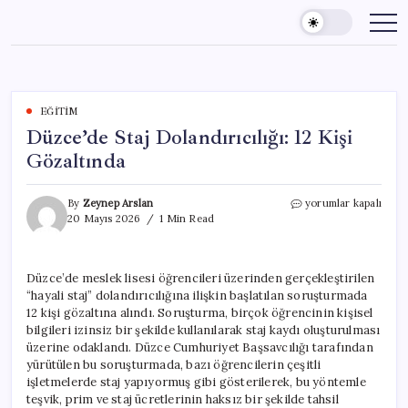
Skip
to
content
EĞITIM
Düzce’de Staj Dolandırıcılığı: 12 Kişi
Gözaltında
Düzce’de
By
Zeynep Arslan
yorumlar kapalı
Staj
20 Mayıs 2026
1 Min Read
Dolandırıcılığı:
12
Kişi
Düzce’de meslek lisesi öğrencileri üzerinden gerçekleştirilen
Gözaltında
“hayali staj” dolandırıcılığına ilişkin başlatılan soruşturmada
için
12 kişi gözaltına alındı. Soruşturma, birçok öğrencinin kişisel
bilgileri izinsiz bir şekilde kullanılarak staj kaydı oluşturulması
üzerine odaklandı. Düzce Cumhuriyet Başsavcılığı tarafından
yürütülen bu soruşturmada, bazı öğrencilerin çeşitli
işletmelerde staj yapıyormuş gibi gösterilerek, bu yöntemle
teşvik, prim ve staj ücretlerinin haksız bir şekilde tahsil