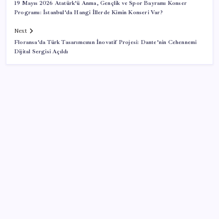
19 Mayıs 2026 Atatürk’ü Anma, Gençlik ve Spor Bayramı Konser
Programı: İstanbul’da Hangi İllerde Kimin Konseri Var?
Next
Floransa’da Türk Tasarımcının İnovatif Projesi: Dante’nin Cehennemi
Dijital Sergisi Açıldı
SON YAZILAR
Çerçeve yasa kabul edilmişti: Bahçeli ‘evine dönmeli’
demişti… Yılmaz’dan kritik Demirtaş açıklaması
TBMM Adalet Komisyonu’nda ‘pislik’ tartışması:
MHP’li Bülbül masaya yumruk attı, İYİ Partili vekilin