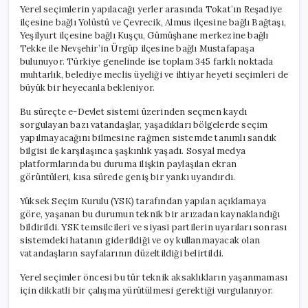
Yerel seçimlerin yapılacağı yerler arasında Tokat’ın Reşadiye
ilçesine bağlı Yolüstü ve Çevrecik, Almus ilçesine bağlı Bağtaşı,
Yeşilyurt ilçesine bağlı Kuşçu, Gümüşhane merkezine bağlı
Tekke ile Nevşehir’in Ürgüp ilçesine bağlı Mustafapaşa
bulunuyor. Türkiye genelinde ise toplam 345 farklı noktada
muhtarlık, belediye meclis üyeliği ve ihtiyar heyeti seçimleri de
büyük bir heyecanla bekleniyor.
Bu süreçte e-Devlet sistemi üzerinden seçmen kaydı
sorgulayan bazı vatandaşlar, yaşadıkları bölgelerde seçim
yapılmayacağını bilmesine rağmen sistemde tanımlı sandık
bilgisi ile karşılaşınca şaşkınlık yaşadı. Sosyal medya
platformlarında bu duruma ilişkin paylaşılan ekran
görüntüleri, kısa sürede geniş bir yankı uyandırdı.
Yüksek Seçim Kurulu (YSK) tarafından yapılan açıklamaya
göre, yaşanan bu durumun teknik bir arızadan kaynaklandığı
bildirildi. YSK temsilcileri ve siyasi partilerin uyarıları sonrası
sistemdeki hatanın giderildiği ve oy kullanmayacak olan
vatandaşların sayfalarının düzeltildiği belirtildi.
Yerel seçimler öncesi bu tür teknik aksaklıkların yaşanmaması
için dikkatli bir çalışma yürütülmesi gerektiği vurgulanıyor.