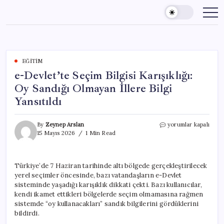
Skip
to
content
EĞITIM
e-Devlet’te Seçim Bilgisi Karışıklığı:
Oy Sandığı Olmayan İllere Bilgi
Yansıtıldı
e-
By
Zeynep Arslan
yorumlar kapalı
Devlet’te
15 Mayıs 2026
1 Min Read
Seçim
Bilgisi
Karışıklığı:
Türkiye’de 7 Haziran tarihinde altı bölgede gerçekleştirilecek
Oy
yerel seçimler öncesinde, bazı vatandaşların e-Devlet
Sandığı
Olmayan
sisteminde yaşadığı karışıklık dikkati çekti. Bazı kullanıcılar,
İllere
kendi ikamet ettikleri bölgelerde seçim olmamasına rağmen
Bilgi
sistemde “oy kullanacakları” sandık bilgilerini gördüklerini
Yansıtıldı
bildirdi.
için