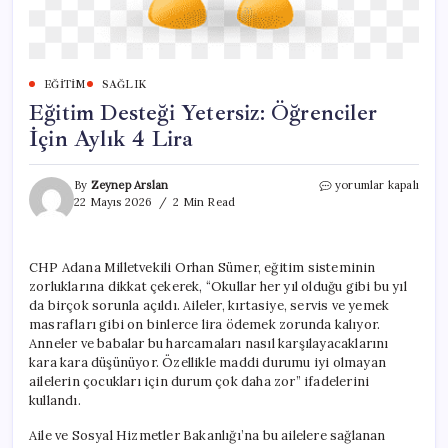
EĞITIM
SAĞLIK
Eğitim Desteği Yetersiz: Öğrenciler
İçin Aylık 4 Lira
Eğitim
By
Zeynep Arslan
yorumlar kapalı
Desteği
22 Mayıs 2026
2 Min Read
Yetersiz:
Öğrenciler
İçin
CHP Adana Milletvekili Orhan Sümer, eğitim sisteminin
Aylık
zorluklarına dikkat çekerek, “Okullar her yıl olduğu gibi bu yıl
4
Lira
da birçok sorunla açıldı. Aileler, kırtasiye, servis ve yemek
için
masrafları gibi on binlerce lira ödemek zorunda kalıyor.
Anneler ve babalar bu harcamaları nasıl karşılayacaklarını
kara kara düşünüyor. Özellikle maddi durumu iyi olmayan
ailelerin çocukları için durum çok daha zor” ifadelerini
kullandı.
Aile ve Sosyal Hizmetler Bakanlığı’na bu ailelere sağlanan