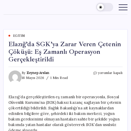
Skip
to
content
EĞITIM
Elazığ’da SGK’ya Zarar Veren Çetenin
Çöküşü: Eş Zamanlı Operasyon
Gerçekleştirildi
Elazığ’da
By
Zeynep Arslan
yorumlar kapalı
SGK’ya
18 Mayıs 2026
1 Min Read
Zarar
Veren
Çetenin
Elazığ’da gerçekleştirilen eş zamanlı bir operasyonla, Sosyal
Çöküşü:
Güvenlik Kurumu’na (SGK) haksız kazanç sağlayan bir çetenin
Eş
Zamanlı
çökertildiği bildirildi. Sağlık Bakanlığı’na ait kaynaklardan
Operasyon
edinilen bilgilere göre, şehirdeki iki bakım merkezi, yoğun
Gerçekleştirildi
bakım gereksinimi olmayan hastaları sahte bir şekilde yoğun
için
bakımda yatan hastalar olarak göstererek SGK’dan usulsüz
ödeme alıyordu.