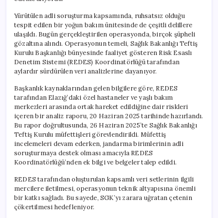
Yürütülen adli soruşturma kapsamında, ruhsatsız olduğu
tespit edilen bir yoğun bakım ünitesinde de çeşitli delillere
ulaşıldı. Bugün gerçekleştirilen operasyonda, birçok şüpheli
gözaltına alındı. Operasyonun temeli, Sağlık Bakanlığı Teftiş
Kurulu Başkanlığı bünyesinde faaliyet gösteren Risk Esaslı
Denetim Sistemi (REDES) Koordinatörlüğü tarafından
aylardır sürdürülen veri analizlerine dayanıyor.
Başkanlık kaynaklarından gelen bilgilere göre, REDES
tarafından Elazığ’daki özel hastaneler ve yaşlı bakım
merkezleri arasında ortak hareket edildiğine dair riskleri
içeren bir analiz raporu, 20 Haziran 2025 tarihinde hazırlandı.
Bu rapor doğrultusunda, 26 Haziran 2025’te Sağlık Bakanlığı
Teftiş Kurulu müfettişleri görevlendirildi. Müfettiş
incelemeleri devam ederken, jandarma birimlerinin adli
soruşturmaya destek olması amacıyla REDES
Koordinatörlüğü’nden ek bilgi ve belgeler talep edildi.
REDES tarafından oluşturulan kapsamlı veri setlerinin ilgili
mercilere iletilmesi, operasyonun teknik altyapısına önemli
bir katkı sağladı. Bu sayede, SGK’yı zarara uğratan çetenin
çökertilmesi hedefleniyor.