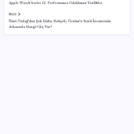
Apple Watch Series 12: Performansa Odaklanan Yenilikler
Next
Ümit Özdağ’dan Şok İddia: Bahçeli, Öcalan’a Statü İstemesinin
Arkasında Hangi Güç Var?
SON YAZILAR
Android için iMessage Sunan Sunbird Yeniden
Yayında
Vücudun gençlik kaynağı
Değerinden 500 milyar dolar eridi