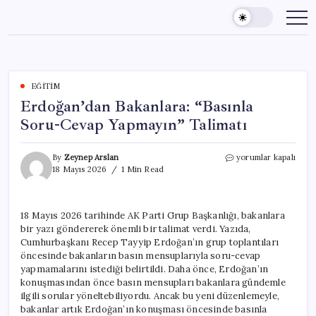
Skip
to
content
EĞITIM
Erdoğan’dan Bakanlara: “Basınla
Soru-Cevap Yapmayın” Talimatı
Erdoğan’dan
By
Zeynep Arslan
yorumlar kapalı
Bakanlara:
18 Mayıs 2026
1 Min Read
“Basınla
Soru-
Cevap
18 Mayıs 2026 tarihinde AK Parti Grup Başkanlığı, bakanlara
Yapmayın”
bir yazı göndererek önemli bir talimat verdi. Yazıda,
Talimatı
için
Cumhurbaşkanı Recep Tayyip Erdoğan’ın grup toplantıları
öncesinde bakanların basın mensuplarıyla soru-cevap
yapmamalarını istediği belirtildi. Daha önce, Erdoğan’ın
konuşmasından önce basın mensupları bakanlara gündemle
ilgili sorular yöneltebiliyordu. Ancak bu yeni düzenlemeyle,
bakanlar artık Erdoğan’ın konuşması öncesinde basınla