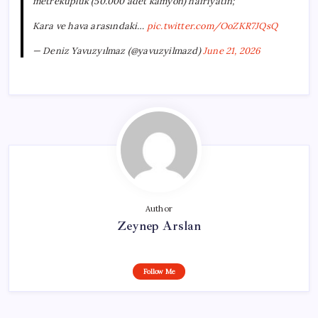
metreküplük (50.000 adet kamyon) hafriyatın;
Kara ve hava arasındaki…
pic.twitter.com/OoZKR7JQsQ
— Deniz Yavuzyılmaz (@yavuzyilmazd)
June 21, 2026
Author
Zeynep Arslan
Follow Me