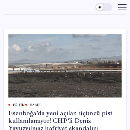
Skip
to
content
EĞITIM
HABER
Esenboğa’da yeni açılan üçüncü pist
kullanılamıyor! CHP’li Deniz
Yavuzyılmaz hafriyat skandalını