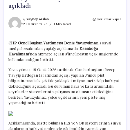
açıkladı
Esenboğa’da
By
Zeynep Arslan
yorumlar kapalı
yeni
22 Haziran 2026
1 Min Read
açılan
üçüncü
pist
CHP Genel Başkan Yardımcısı Deniz Yavuzyılmaz
, sosyal
kullanılamıyor!
medya hesabından yaptığı açıklamada,
Esenboğa
CHP’li
Deniz
Havalimanı
‘nda hizmete açılan 3’üncü pistin uçak inişlerinde
Yavuzyılmaz
kullanılamadığını belirtti.
hafriyat
skandalını
Yavuzyılmaz, 19 Ocak 2026 tarihinde Cumhurbaşkanı Recep
açıkladı
Tayyip Erdoğan tarafından açılışı yapılan 3’üncü pist
için
bölgesine usulsüz şekilde yaklaşık 1 milyon metreküp hafriyat
döküldüğünü açıkladı. Bu durumun hava ve kara arasındaki
seyrüsefer sistemlerinin çalışmasını olumsuz etkilediğini
belirten Yavuzyılmaz, yolcu uçaklarının yeni piste iniş
yapmadığını belirtti.
Açıklamasında, pistte bulunan ILS ve VOR sistemlerinin sinyal
alanlarının hafriyat nedeniyle etkilendiğini vurgulayan