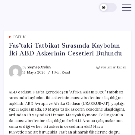
Skip
to
content
EĞITIM
Fas’taki Tatbikat Sırasında Kaybolan
İki ABD Askerinin Cesetleri Bulundu
Fas’taki
By
Zeynep Arslan
yorumlar kapalı
Tatbikat
14 Mayıs 2026
1 Min Read
Sırasında
Kaybolan
İki
ABD ordusu, Fas’ta gerçekleşen “Afrika Aslanı 2026” tatbikatı
ABD
sırasında kaybolan iki askerinin cansız bedenine ulaşıldığını
Askerinin
Cesetleri
açıkladı. ABD Avrupa ve Afrika Ordusu (USAREUR-AF), yaptığı
Bulundu
yazılı açıklamada, 10 Mayıs’ta ilk askerin cesedine ulaşıldığını,
için
ardından 19 yaşındaki Uzman Mariyah Symone Collington’ın
da cansız bedenine ulaşıldığını belirtti. Arama çalışmalarının
sona erdiği ve her iki askerin cesedinin ABD Hava
Kuvvetlerine ait bir uçakla Fas’tan alınarak ülkelerine doğru