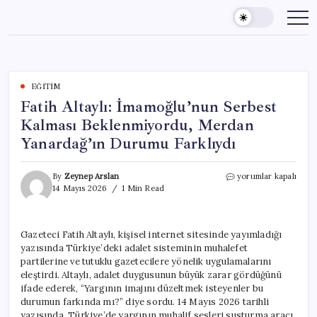
Skip
to
content
EĞITIM
Fatih Altaylı: İmamoğlu’nun Serbest
Kalması Beklenmiyordu, Merdan
Yanardağ’ın Durumu Farklıydı
Fatih
By
Zeynep Arslan
yorumlar kapalı
Altaylı:
14 Mayıs 2026
1 Min Read
İmamoğlu’nun
Serbest
Kalması
Gazeteci Fatih Altaylı, kişisel internet sitesinde yayımladığı
Beklenmiyordu,
yazısında Türkiye’deki adalet sisteminin muhalefet
Merdan
Yanardağ’ın
partilerine ve tutuklu gazetecilere yönelik uygulamalarını
Durumu
eleştirdi. Altaylı, adalet duygusunun büyük zarar gördüğünü
Farklıydı
ifade ederek, “Yargının imajını düzeltmek isteyenler bu
için
durumun farkında mı?” diye sordu. 14 Mayıs 2026 tarihli
yazısında, Türkiye’de yargının muhalif sesleri susturma aracı