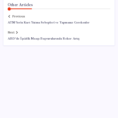
Other Articles
Previous
ATM’lerin Kart Yutma Sebepleri ve Yapmanız Gerekenler
Next
ABD’de İşsizlik Maaşı Başvurularında Rekor Artış
SON YAZILAR
Vücudun gençlik kaynağı
Değerinden 500 milyar dolar eridi