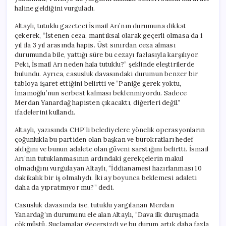
haline geldiğini vurguladı.
Altaylı, tutuklu gazeteci İsmail Arı’nın durumuna dikkat
çekerek, “İstenen ceza, mantıksal olarak geçerli olmasa da 1
yıl ila 3 yıl arasında hapis. Üst sınırdan ceza alması
durumunda bile, yattığı süre bu cezayı fazlasıyla karşılıyor.
Peki, İsmail Arı neden hala tutuklu?” şeklinde eleştirilerde
bulundu. Ayrıca, casusluk davasındaki durumun benzer bir
tabloya işaret ettiğini belirtti ve “Paniğe gerek yoktu,
İmamoğlu’nun serbest kalması beklenmiyordu. Sadece
Merdan Yanardağ hapisten çıkacaktı, diğerleri değil.”
ifadelerini kullandı.
Altaylı, yazısında CHP’li belediyelere yönelik operasyonların
çoğunlukla bu partiden olan başkan ve bürokratları hedef
aldığını ve bunun adalete olan güveni sarstığını belirtti. İsmail
Arı’nın tutuklanmasının ardındaki gerekçelerin makul
olmadığını vurgulayan Altaylı, “İddianamesi hazırlanması 10
dakikalık bir iş olmalıydı. İki ay boyunca beklemesi adaleti
daha da yıpratmıyor mu?” dedi.
Casusluk davasında ise, tutuklu yargılanan Merdan
Yanardağ’ın durumunu ele alan Altaylı, “Dava ilk duruşmada
çökmüştü. Suçlamalar geçersizdi ve bu durum artık daha fazla