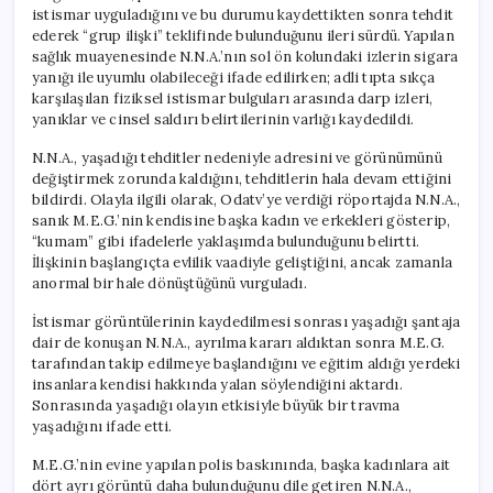
istismar uyguladığını ve bu durumu kaydettikten sonra tehdit
ederek “grup ilişki” teklifinde bulunduğunu ileri sürdü. Yapılan
sağlık muayenesinde N.N.A.’nın sol ön kolundaki izlerin sigara
yanığı ile uyumlu olabileceği ifade edilirken; adli tıpta sıkça
karşılaşılan fiziksel istismar bulguları arasında darp izleri,
yanıklar ve cinsel saldırı belirtilerinin varlığı kaydedildi.
N.N.A., yaşadığı tehditler nedeniyle adresini ve görünümünü
değiştirmek zorunda kaldığını, tehditlerin hala devam ettiğini
bildirdi. Olayla ilgili olarak, Odatv’ye verdiği röportajda N.N.A.,
sanık M.E.G.’nin kendisine başka kadın ve erkekleri gösterip,
“kumam” gibi ifadelerle yaklaşımda bulunduğunu belirtti.
İlişkinin başlangıçta evlilik vaadiyle geliştiğini, ancak zamanla
anormal bir hale dönüştüğünü vurguladı.
İstismar görüntülerinin kaydedilmesi sonrası yaşadığı şantaja
dair de konuşan N.N.A., ayrılma kararı aldıktan sonra M.E.G.
tarafından takip edilmeye başlandığını ve eğitim aldığı yerdeki
insanlara kendisi hakkında yalan söylendiğini aktardı.
Sonrasında yaşadığı olayın etkisiyle büyük bir travma
yaşadığını ifade etti.
M.E.G.’nin evine yapılan polis baskınında, başka kadınlara ait
dört ayrı görüntü daha bulunduğunu dile getiren N.N.A.,