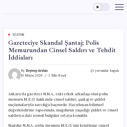
Skip
to
content
EĞITIM
Gazeteciye Skandal Şantaj: Polis
Memurundan Cinsel Saldırı ve Tehdit
İddiaları
Gazeteciye
By
Zeynep Arslan
yorumlar kapalı
Skandal
13 Mayıs 2026
2 Min Read
Şantaj:
Polis
Memurundan
Ankara’da gazeteci N.N.A., eski erkek arkadaşı olan polis
Cinsel
memuru M.E.G. hakkında cinsel saldırı, şantaj ve şiddet
Saldırı
ve
suçlamalarıyla savcılığa başvurdu. Hazırlanan bilimsel
Tehdit
değerlendirme raporunda, mağdurun yaşadığı şiddet ve cinsel
İddiaları
saldırıya dair somut bulgular ortaya konuldu.
için
Mağdur N.N.A., polis memuru M.E.G.’nin kendisine cinsel