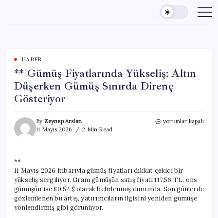
Skip
to
content
HABER
** Gümüş Fiyatlarında Yükseliş: Altın
Düşerken Gümüş Sınırda Direnç
Gösteriyor
**
By
Zeynep Arslan
yorumlar kapalı
Gümüş
11 Mayıs 2026
2 Min Read
Fiyatlarında
Yükseliş:
Altın
**
Düşerken
11 Mayıs 2026 itibarıyla gümüş fiyatları dikkat çekici bir
Gümüş
Sınırda
yükseliş sergiliyor. Gram gümüşün satış fiyatı 117,56 TL, ons
Direnç
gümüşün ise 80,52 $ olarak belirlenmiş durumda. Son günlerde
Gösteriyor
gözlemlenen bu artış, yatırımcıların ilgisini yeniden gümüşe
için
yönlendirmiş gibi görünüyor.