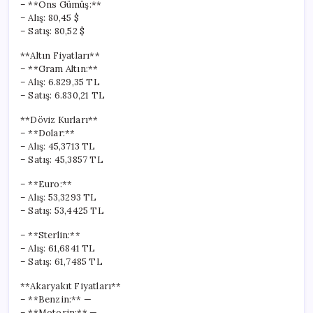
– **Ons Gümüş:**
– Alış: 80,45 $
– Satış: 80,52 $
**Altın Fiyatları**
– **Gram Altın:**
– Alış: 6.829,35 TL
– Satış: 6.830,21 TL
**Döviz Kurları**
– **Dolar:**
– Alış: 45,3713 TL
– Satış: 45,3857 TL
– **Euro:**
– Alış: 53,3293 TL
– Satış: 53,4425 TL
– **Sterlin:**
– Alış: 61,6841 TL
– Satış: 61,7485 TL
**Akaryakıt Fiyatları**
– **Benzin:** —
– **Motorin:** —