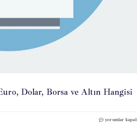
Euro, Dolar, Borsa ve Altın Hangisi
Haftanın
yorumlar kapal
Yatırım
Performansı: