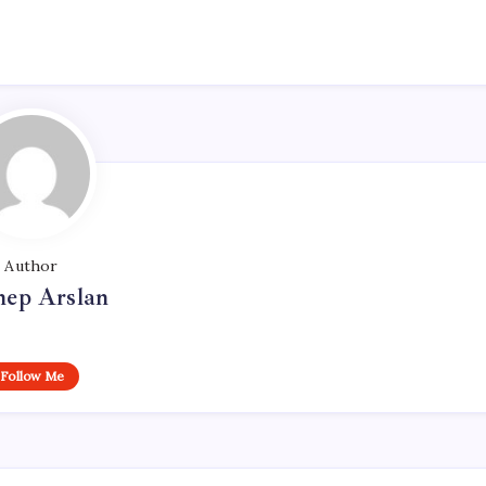
Author
nep Arslan
Follow Me