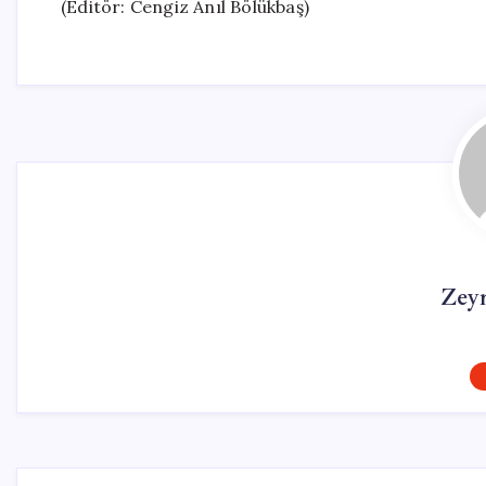
(Editör: Cengiz Anıl Bölükbaş)
Zey