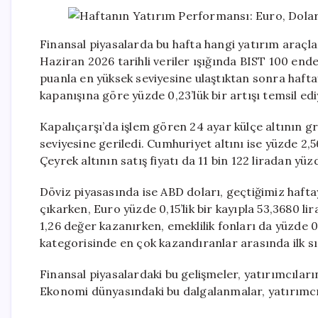
Finansal piyasalarda bu hafta hangi yatırım araçla
Haziran 2026 tarihli veriler ışığında BIST 100 ende
puanla en yüksek seviyesine ulaştıktan sonra hafta
kapanışına göre yüzde 0,23’lük bir artışı temsil edi
Kapalıçarşı’da işlem gören 24 ayar külçe altının gra
seviyesine geriledi. Cumhuriyet altını ise yüzde 2,56
Çeyrek altının satış fiyatı da 11 bin 122 liradan yüz
Döviz piyasasında ise ABD doları, geçtiğimiz haftay
çıkarken, Euro yüzde 0,15’lik bir kayıpla 53,3680 l
1,26 değer kazanırken, emeklilik fonları da yüzde 0
kategorisinde en çok kazandıranlar arasında ilk sır
Finansal piyasalardaki bu gelişmeler, yatırımcıların
Ekonomi dünyasındaki bu dalgalanmalar, yatırımcıla