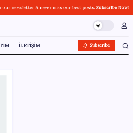
o our newsletter & never miss our best posts.
Subscribe Now!
TIM
İLETİŞİM
Subscribe
SON YAZILAR
Katlanabilir telefonda incelik yarışı kızıştı:
HONOR Magic V6 Türkiye’de