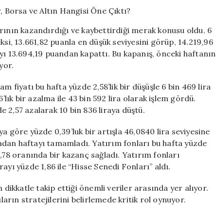
Euro,
Dolar,
Borsa
rının kazandırdığı ve kaybettirdiği merak konusu oldu. 6
ve
ksi, 13.661,82 puanla en düşük seviyesini görüp, 14.219,96
Altın
yı 13.694,19 puandan kapattı. Bu kapanış, önceki haftanın
Hangisi
Öne
yor.
Çıktı?
için
m fiyatı bu hafta yüzde 2,58’lik bir düşüşle 6 bin 469 lira
’lık bir azalma ile 43 bin 592 lira olarak işlem gördü.
de 2,57 azalarak 10 bin 836 liraya düştü.
a göre yüzde 0,39’luk bir artışla 46,0840 lira seviyesine
iradan haftayı tamamladı. Yatırım fonları bu hafta yüzde
,78 oranında bir kazanç sağladı. Yatırım fonları
ayı yüzde 1,86 ile “Hisse Senedi Fonları” aldı.
 dikkatle takip ettiği önemli veriler arasında yer alıyor.
rın stratejilerini belirlemede kritik rol oynuyor.