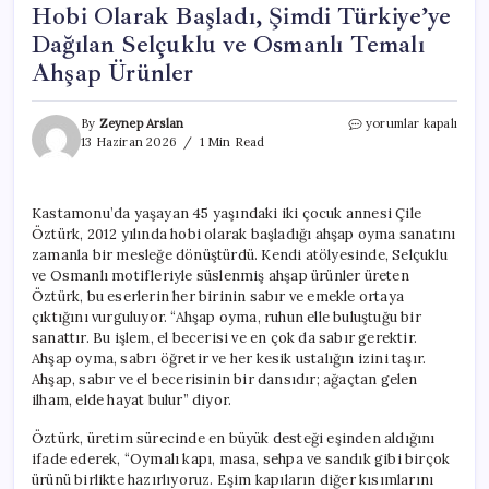
Hobi Olarak Başladı, Şimdi Türkiye’ye
Dağılan Selçuklu ve Osmanlı Temalı
Ahşap Ürünler
Hobi
By
Zeynep Arslan
yorumlar kapalı
Olarak
13 Haziran 2026
1 Min Read
Başladı,
Şimdi
Türkiye’ye
Kastamonu’da yaşayan 45 yaşındaki iki çocuk annesi Çile
Dağılan
Öztürk, 2012 yılında hobi olarak başladığı ahşap oyma sanatını
Selçuklu
ve
zamanla bir mesleğe dönüştürdü. Kendi atölyesinde, Selçuklu
Osmanlı
ve Osmanlı motifleriyle süslenmiş ahşap ürünler üreten
Temalı
Öztürk, bu eserlerin her birinin sabır ve emekle ortaya
Ahşap
çıktığını vurguluyor. “Ahşap oyma, ruhun elle buluştuğu bir
Ürünler
sanattır. Bu işlem, el becerisi ve en çok da sabır gerektir.
için
Ahşap oyma, sabrı öğretir ve her kesik ustalığın izini taşır.
Ahşap, sabır ve el becerisinin bir dansıdır; ağaçtan gelen
ilham, elde hayat bulur” diyor.
Öztürk, üretim sürecinde en büyük desteği eşinden aldığını
ifade ederek, “Oymalı kapı, masa, sehpa ve sandık gibi birçok
ürünü birlikte hazırlıyoruz. Eşim kapıların diğer kısımlarını