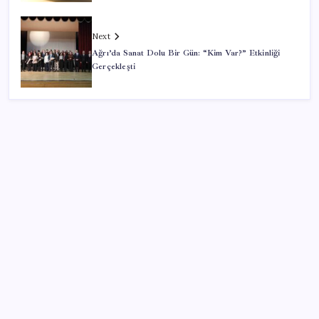
Next
Ağrı’da Sanat Dolu Bir Gün: “Kim Var?” Etkinliği
Gerçekleşti
SON YAZILAR
Android için iMessage Sunan Sunbird Yeniden
Yayında
Vücudun gençlik kaynağı