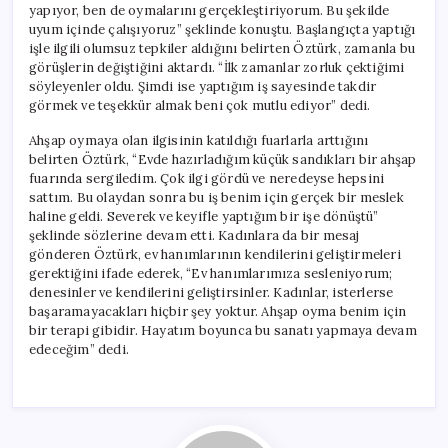
yapıyor, ben de oymalarını gerçekleştiriyorum. Bu şekilde
uyum içinde çalışıyoruz” şeklinde konuştu. Başlangıçta yaptığı
işle ilgili olumsuz tepkiler aldığını belirten Öztürk, zamanla bu
görüşlerin değiştiğini aktardı. “İlk zamanlar zorluk çektiğimi
söyleyenler oldu. Şimdi ise yaptığım iş sayesinde takdir
görmek ve teşekkür almak beni çok mutlu ediyor” dedi.
Ahşap oymaya olan ilgisinin katıldığı fuarlarla arttığını
belirten Öztürk, “Evde hazırladığım küçük sandıkları bir ahşap
fuarında sergiledim. Çok ilgi gördü ve neredeyse hepsini
sattım. Bu olaydan sonra bu iş benim için gerçek bir meslek
haline geldi. Severek ve keyifle yaptığım bir işe dönüştü”
şeklinde sözlerine devam etti. Kadınlara da bir mesaj
gönderen Öztürk, ev hanımlarının kendilerini geliştirmeleri
gerektiğini ifade ederek, “Ev hanımlarımıza sesleniyorum;
denesinler ve kendilerini geliştirsinler. Kadınlar, isterlerse
başaramayacakları hiçbir şey yoktur. Ahşap oyma benim için
bir terapi gibidir. Hayatım boyunca bu sanatı yapmaya devam
edeceğim” dedi.