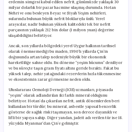
erdemin simgesi kabul edilen nefrit, günümüzde yaklaşık 30
milyar dolarlık bir pazar hacmine ulaşmış durumda. Hotan
Nehri ve onu besleyen Beyaz ve Siyah Yeşim nehirleri,
sularında bulunan büyük nefrit bloklarıyla ünlü. Yerel
arayıcılar, nadir bulunan yüksek kalitedeki tek bir nefrit
parçasının yaklaşık 212 bin dolar (1 milyon yuan) değerine
ulaşabildiğini belirtiyor.
Ancak, son yıllarda bölgedeki yerel Uygur halkının tarihsel
olarak önemsemediği bu maden, 1990’lı yıllarda Çin’in
doğusunda artan talep nedeniyle büyük bir ekonomik
hareketliliğe sahne oldu. Bu döneme “yeşim hücumu” deniliyor
ve bu süreçte taşın gram fiyatı altını geride bıraktı. Fakat bu
yüksek talep, nehir yatağındaki rezervlerin hızla tükenmesine
ve ekosistemin zarar görmesine neden oldu.
Uluslararası Gemoloji Derneği (IGS) uzmanları, piyasada
“yeşim” olarak adlandırılan iki farklı mineral olduğunu
belirtiyor. Hotan’da çıkarılan nefrit, antik dönemlerden beri
kullanılan bir türdür; bu mineral, asbestle yapısal benzerlik
gösterse de sağlık riski taşımayan, son derece dayanıklı ve
lifli bir yapıya sahip. Diğer yandan, jadeit adı verilen tür ise 18.
yüzyılda Myanmar’dan Çin’e gelmiştir.