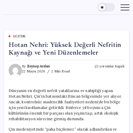
Skip
to
content
EĞITIM
Hotan Nehri: Yüksek Değerli Nefritin
Kaynağı ve Yeni Düzenlemeler
Hotan
By
Zeynep Arslan
yorumlar kapalı
Nehri:
22 Mayıs 2026
2 Min Read
Yüksek
Değerli
Nefritin
Dünyanın en değerli nefrit yataklarına ev sahipliği yapan
Kaynağı
Hotan Nehri, Çin’in batısındaki Sincan bölgesinde yer alıyor.
ve
Yeni
Ancak, kontrolsüz madencilik faaliyetleri nedeniyle bu bölge
Düzenlemeler
için yeni kısıtlamalar getirildi. Binlerce yıl boyunca Çin
için
kültürünün önemli bir parçası olan yeşim taşı, artık ekolojik
rehabilitasyon sürecine girmiş durumda.
Çin medeniyetinde “paha biçilemez” olarak adlandırılan ve