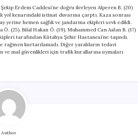
Bir
 Şekip Erdem Caddesi’ne doğru ilerleyen Alperen B. (20)
Kişi
 yol kenarındaki istinat duvarına çarptı. Kaza sonrası
Hayatını
lay yerine hemen sağlık ve jandarma ekipleri sevk edildi.
Kaybetti,
a Ö. (25), Bilal Hakan Ö. (19), Muhammed Can Aslan B. (17)
Dört
ekipleri tarafından Kütahya Şehir Hastanesi’ne taşındı.
Kişi
 rağmen kurtarılamadı. Diğer yaralıların tedavi
Yaralandı
n ve mal güvenlikleri için trafik kurallarına uymaları
için
Author