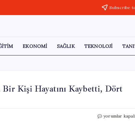
Subscribe t
ĞİTİM
EKONOMİ
SAĞLIK
TEKNOLOJİ
TANI
 Bir Kişi Hayatını Kaybetti, Dört
İstinat
yorumlar kapal
Duvarına
Çarpan
Araçta