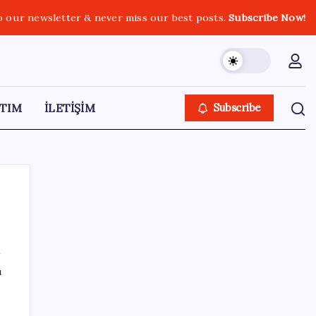
o our newsletter & never miss our best posts.
Subscribe Now!
TIM
İLETİŞİM
Subscribe
SON YAZILAR
ı
Android için iMessage Sunan Sunbird
Yeniden Yayında