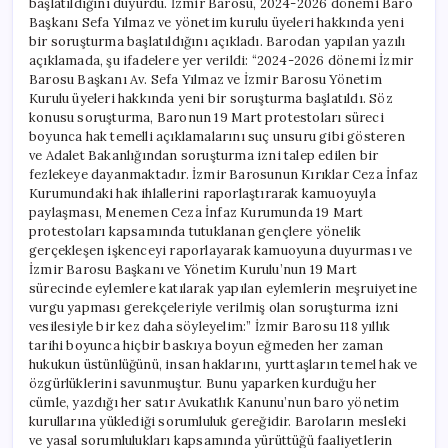
başlatıldığını duyurdu. İzmir Barosu, 2024-2026 dönemi Baro
Başkanı Sefa Yılmaz ve yönetim kurulu üyeleri hakkında yeni
bir soruşturma başlatıldığını açıkladı. Barodan yapılan yazılı
açıklamada, şu ifadelere yer verildi: “2024-2026 dönemi İzmir
Barosu Başkanı Av. Sefa Yılmaz ve İzmir Barosu Yönetim
Kurulu üyeleri hakkında yeni bir soruşturma başlatıldı. Söz
konusu soruşturma, Baronun 19 Mart protestoları süreci
boyunca hak temelli açıklamalarını suç unsuru gibi gösteren
ve Adalet Bakanlığından soruşturma izni talep edilen bir
fezlekeye dayanmaktadır. İzmir Barosunun Kırıklar Ceza İnfaz
Kurumundaki hak ihlallerini raporlaştırarak kamuoyuyla
paylaşması, Menemen Ceza İnfaz Kurumunda 19 Mart
protestoları kapsamında tutuklanan gençlere yönelik
gerçekleşen işkenceyi raporlayarak kamuoyuna duyurması ve
İzmir Barosu Başkanı ve Yönetim Kurulu’nun 19 Mart
sürecinde eylemlere katılarak yapılan eylemlerin meşruiyetine
vurgu yapması gerekçeleriyle verilmiş olan soruşturma izni
vesilesiyle bir kez daha söyleyelim:” İzmir Barosu 118 yıllık
tarihi boyunca hiçbir baskıya boyun eğmeden her zaman
hukukun üstünlüğünü, insan haklarını, yurttaşların temel hak ve
özgürlüklerini savunmuştur. Bunu yaparken kurduğu her
cümle, yazdığı her satır Avukatlık Kanunu’nun baro yönetim
kurullarına yüklediği sorumluluk gereğidir. Baroların mesleki
ve yasal sorumlulukları kapsamında yürüttüğü faaliyetlerin