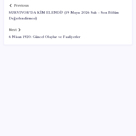
Previous
SURVIVOR’DA KİM ELENDİ? (19 Mayıs 2026 Salı – Son Bölüm
Değerlendirmesi)
Next
6 Nisan 1920: Güncel Olaylar ve Faaliyetler
SON YAZILAR
Google Pixel Watch 5 Sızdırıldı: İşte Detaylar
ABD’de tüketici kredileri beklentileri aştı