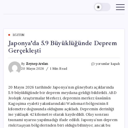
Skip
to
content
EĞITIM
Japonya’da 5.9 Büyüklüğünde Deprem
Gerçekleşti
Japonya’da
By
Zeynep Arslan
yorumlar kapalı
5.9
20 Mayıs 2026
1 Min Read
Büyüklüğünde
Deprem
Gerçekleşti
20 Mayıs 2026 tarihinde Japonya’nın güneybatı açıklarında
için
5.9 büyüklüğünde bir deprem meydana geldiği bildirildi. ABD
Jeolojik Araştırmalar Merkezi, depremin merkez üssünün
Kagoşima eyaleti yakınlarındaki Wadomari bölgesinin 8
kilometre doğusunda olduğunu açıkladı. Depremin derinliği
ise yaklaşık 42 kilometre olarak kaydedildi. Olay sonrası
tsunami uyarısı yapılmadığı ifade edildi. Japonya’nın deprem
riski taşıyan bölgelerinden biri olduğu biliniyor, ancak bu