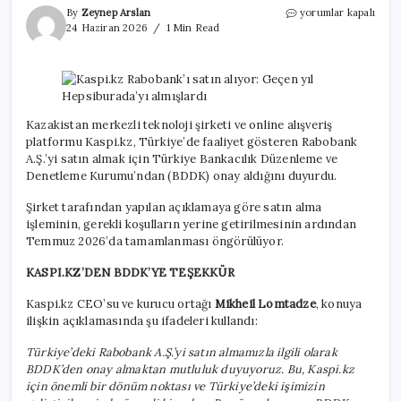
Kaspi.kz
By
Zeynep Arslan
yorumlar kapalı
Rabobank’ı
24 Haziran 2026
1 Min Read
satın
alıyor:
Geçen
yıl
Hepsiburada’yı
almışlardı
Kazakistan merkezli teknoloji şirketi ve online alışveriş
için
platformu Kaspi.kz, Türkiye’de faaliyet gösteren Rabobank
A.Ş.’yi satın almak için Türkiye Bankacılık Düzenleme ve
Denetleme Kurumu’ndan (BDDK) onay aldığını duyurdu.
Şirket tarafından yapılan açıklamaya göre satın alma
işleminin, gerekli koşulların yerine getirilmesinin ardından
Temmuz 2026’da tamamlanması öngörülüyor.
KASPI.KZ’DEN BDDK’YE TEŞEKKÜR
Kaspi.kz CEO’su ve kurucu ortağı
Mikheil Lomtadze
, konuya
ilişkin açıklamasında şu ifadeleri kullandı:
Türkiye’deki Rabobank A.Ş.’yi satın almamızla ilgili olarak
BDDK’den onay almaktan mutluluk duyuyoruz. Bu, Kaspi.kz
için önemli bir dönüm noktası ve Türkiye’deki işimizin