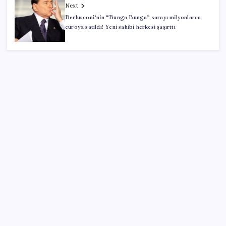
Next
Berlusconi’nin “Bunga Bunga” sarayı milyonlarca
euroya satıldı! Yeni sahibi herkesi şaşırttı
SON YAZILAR
Çerçeve yasa kabul edilmişti: Bahçeli ‘evine dönmeli’
demişti… Yılmaz’dan kritik Demirtaş açıklaması
TBMM Adalet Komisyonu’nda ‘pislik’ tartışması:
MHP’li Bülbül masaya yumruk attı, İYİ Partili vekilin
üzerine yürüdü