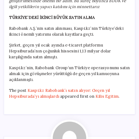
geliştirilmesinde önemli bir adım. Bu süreç boyunca BDDK ve
ilgili yetkililerin yapıcı katılımı için minnettarız
TÜRKİYE’DEKİ İKİNCİ BÜYÜK SATIN ALMA
Rabobank A.Ş.’nin satın alınması, Kaspi.kz’nin Türkiye’deki
ikinci önemli yatırımı olarak kayıtlara geçti.
Şirket, geçen yıl ocak ayında e-ticaret platformu
Hepsiburada’nın çoğunluk hissesini 1,13 milyar dolar
karşılığında satın almıştı.
Kaspi.kz’nin, Rabobank Group’un Türkiye operasyonunu satın
almak için görüşmeler yürüttüğü de geçen yıl kamuoyuna
açıklanmıştı.
The post
Kaspi.kz Rabobank’ı satın alıyor: Geçen yıl
Hepsiburada’yı almışlardı
appeared first on
Kilis Egitim
.