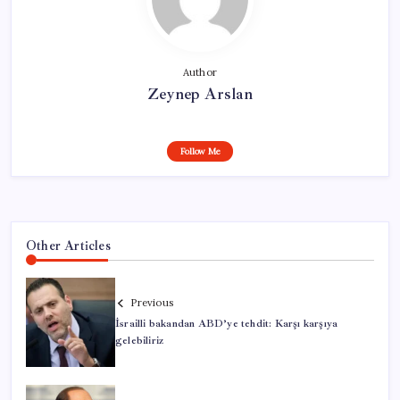
Author
Zeynep Arslan
Follow Me
Other Articles
Previous
İsrailli bakandan ABD’ye tehdit: Karşı karşıya
gelebiliriz