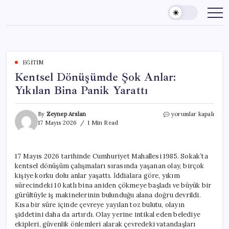
Skip
to
content
EĞITIM
Kentsel Dönüşümde Şok Anlar:
Yıkılan Bina Panik Yarattı
Kentsel
By
Zeynep Arslan
yorumlar kapalı
Dönüşümde
17 Mayıs 2026
1 Min Read
Şok
Anlar:
Yıkılan
17 Mayıs 2026 tarihinde Cumhuriyet Mahallesi 1985. Sokak’ta
Bina
kentsel dönüşüm çalışmaları sırasında yaşanan olay, birçok
Panik
Yarattı
kişiye korku dolu anlar yaşattı. İddialara göre, yıkım
için
sürecindeki 10 katlı bina aniden çökmeye başladı ve büyük bir
gürültüyle iş makinelerinin bulunduğu alana doğru devrildi.
Kısa bir süre içinde çevreye yayılan toz bulutu, olayın
şiddetini daha da artırdı. Olay yerine intikal eden belediye
ekipleri, güvenlik önlemleri alarak çevredeki vatandaşları