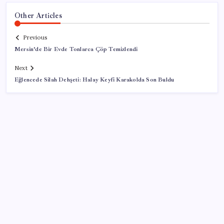
Other Articles
Previous
Mersin’de Bir Evde Tonlarca Çöp Temizlendi
Next
Eğlencede Silah Dehşeti: Halay Keyfi Karakolda Son Buldu
SON YAZILAR
Çerçeve yasa kabul edilmişti: Bahçeli ‘evine dönmeli’