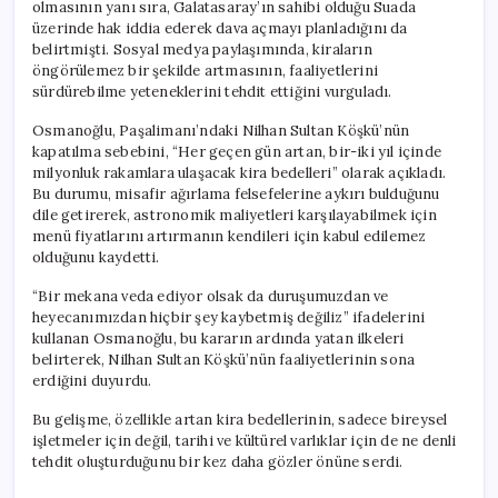
olmasının yanı sıra, Galatasaray’ın sahibi olduğu Suada
üzerinde hak iddia ederek dava açmayı planladığını da
belirtmişti. Sosyal medya paylaşımında, kiraların
öngörülemez bir şekilde artmasının, faaliyetlerini
sürdürebilme yeteneklerini tehdit ettiğini vurguladı.
Osmanoğlu, Paşalimanı’ndaki Nilhan Sultan Köşkü’nün
kapatılma sebebini, “Her geçen gün artan, bir-iki yıl içinde
milyonluk rakamlara ulaşacak kira bedelleri” olarak açıkladı.
Bu durumu, misafir ağırlama felsefelerine aykırı bulduğunu
dile getirerek, astronomik maliyetleri karşılayabilmek için
menü fiyatlarını artırmanın kendileri için kabul edilemez
olduğunu kaydetti.
“Bir mekana veda ediyor olsak da duruşumuzdan ve
heyecanımızdan hiçbir şey kaybetmiş değiliz” ifadelerini
kullanan Osmanoğlu, bu kararın ardında yatan ilkeleri
belirterek, Nilhan Sultan Köşkü’nün faaliyetlerinin sona
erdiğini duyurdu.
Bu gelişme, özellikle artan kira bedellerinin, sadece bireysel
işletmeler için değil, tarihi ve kültürel varlıklar için de ne denli
tehdit oluşturduğunu bir kez daha gözler önüne serdi.