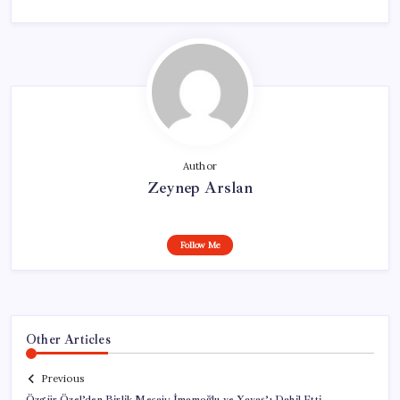
Author
Zeynep Arslan
Follow Me
Other Articles
Previous
Özgür Özel’den Birlik Mesajı: İmamoğlu ve Yavaş’ı Dahil Etti