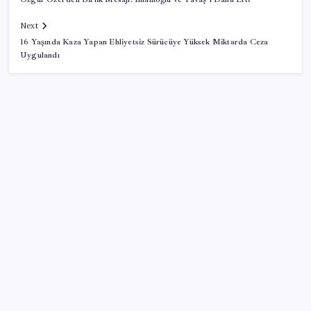
Next
16 Yaşında Kaza Yapan Ehliyetsiz Sürücüye Yüksek Miktarda Ceza
Uygulandı
SON YAZILAR
Android için iMessage Sunan Sunbird Yeniden
Yayında
Vücudun gençlik kaynağı
Değerinden 500 milyar dolar eridi