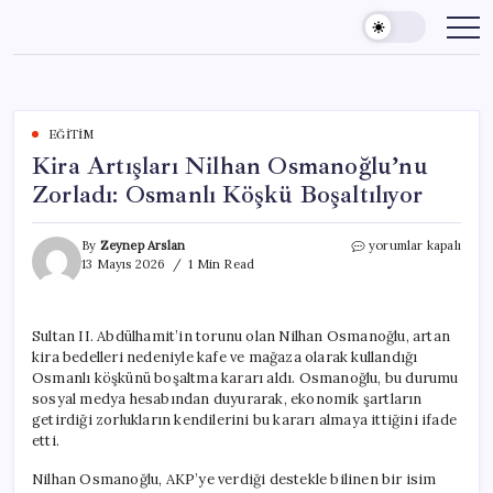
Skip
to
content
EĞITIM
Kira Artışları Nilhan Osmanoğlu’nu
Zorladı: Osmanlı Köşkü Boşaltılıyor
Kira
By
Zeynep Arslan
yorumlar kapalı
Artışları
13 Mayıs 2026
1 Min Read
Nilhan
Osmanoğlu’nu
Zorladı:
Sultan II. Abdülhamit’in torunu olan Nilhan Osmanoğlu, artan
Osmanlı
kira bedelleri nedeniyle kafe ve mağaza olarak kullandığı
Köşkü
Boşaltılıyor
Osmanlı köşkünü boşaltma kararı aldı. Osmanoğlu, bu durumu
için
sosyal medya hesabından duyurarak, ekonomik şartların
getirdiği zorlukların kendilerini bu kararı almaya ittiğini ifade
etti.
Nilhan Osmanoğlu, AKP’ye verdiği destekle bilinen bir isim