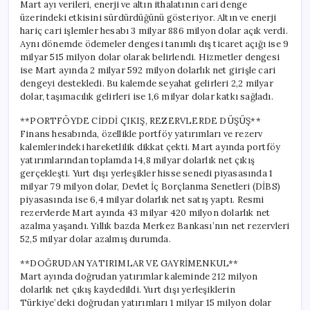
Mart ayı verileri, enerji ve altın ithalatının cari denge
üzerindeki etkisini sürdürdüğünü gösteriyor. Altın ve enerji
hariç cari işlemler hesabı 3 milyar 886 milyon dolar açık verdi.
Aynı dönemde ödemeler dengesi tanımlı dış ticaret açığı ise 9
milyar 515 milyon dolar olarak belirlendi. Hizmetler dengesi
ise Mart ayında 2 milyar 592 milyon dolarlık net girişle cari
dengeyi destekledi. Bu kalemde seyahat gelirleri 2,2 milyar
dolar, taşımacılık gelirleri ise 1,6 milyar dolar katkı sağladı.
**PORTFÖYDE CİDDİ ÇIKIŞ, REZERVLERDE DÜŞÜŞ**
Finans hesabında, özellikle portföy yatırımları ve rezerv
kalemlerindeki hareketlilik dikkat çekti. Mart ayında portföy
yatırımlarından toplamda 14,8 milyar dolarlık net çıkış
gerçekleşti. Yurt dışı yerleşikler hisse senedi piyasasında 1
milyar 79 milyon dolar, Devlet İç Borçlanma Senetleri (DİBS)
piyasasında ise 6,4 milyar dolarlık net satış yaptı. Resmi
rezervlerde Mart ayında 43 milyar 420 milyon dolarlık net
azalma yaşandı. Yıllık bazda Merkez Bankası’nın net rezervleri
52,5 milyar dolar azalmış durumda.
**DOĞRUDAN YATIRIMLAR VE GAYRİMENKUL**
Mart ayında doğrudan yatırımlar kaleminde 212 milyon
dolarlık net çıkış kaydedildi. Yurt dışı yerleşiklerin
Türkiye’deki doğrudan yatırımları 1 milyar 15 milyon dolar