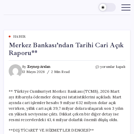
Skip
to
content
HABER
Merkez Bankası’ndan Tarihi Cari Açık
Raporu**
Merkez
By
Zeynep Arslan
yorumlar kapalı
Bankası’ndan
13 Mayıs 2026
2 Min Read
Tarihi
Cari
Açık
** Türkiye Cumhuriyet Merkez Bankası (TCMB), 2026 Mart
Raporu**
ayı itibarıyla ödemeler dengesi istatistiklerini açıkladı. Mart
için
ayında cari işlemler hesabı 9 milyar 632 milyon dolar açık
verirken, yıllık cari açık 39,7 milyar dolara ulaşarak son 3 yılın
en yüksek seviyesine çıktı. Dikkat çeken bir diğer detay ise
resmi rezervlerdeki 43,4 milyar dolarlık önemli düşüş oldu.
**DIŞ TİCARET VE HİZMETLER DENGESİ**