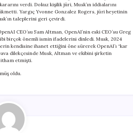
için
rarını verdi. Dokuz kişilik jüri, Musk’ın iddialarını
kmetti. Yargıç Yvonne Gonzalez Rogers, jüri heyetinin
k’ın taleplerini geri çevirdi.
 OpenAI CEO’su Sam Altman, OpenAI’nin eski CEO’su Greg
i birçok önemli ismin ifadelerini dinledi. Musk, 2024
lerin kendisine ihanet ettiğini öne sürerek OpenAI’ı “kar
ava dilekçesinde Musk, Altman ve ekibini şirketin
itham etmişti.
tmüş oldu.