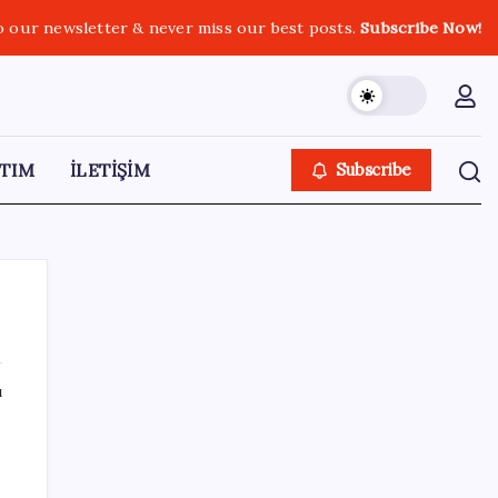
o our newsletter & never miss our best posts.
Subscribe Now!
TIM
İLETİŞİM
Subscribe
ı
SON YAZILAR
Vücudun gençlik kaynağı