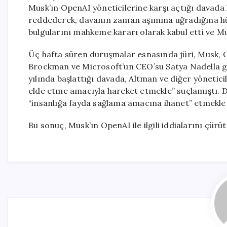
Musk’ın OpenAI yöneticilerine karşı açtığı davada ka
reddederek, davanın zaman aşımına uğradığına hü
bulgularını mahkeme kararı olarak kabul etti ve Mus
Üç hafta süren duruşmalar esnasında jüri, Musk,
Brockman ve Microsoft’un CEO’su Satya Nadella gib
yılında başlattığı davada, Altman ve diğer yönetici
elde etme amacıyla hareket etmekle” suçlamıştı. D
“insanlığa fayda sağlama amacına ihanet” etmekle 
Bu sonuç, Musk’ın OpenAI ile ilgili iddialarını çürü