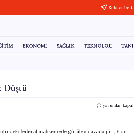
Subscribe t
ĞİTİM
EKONOMİ
SAĞLIK
TEKNOLOJİ
TANI
k Düştü
Musk,
yorumlar kapal
OpenAI
Davasında
Yenik
Düştü
entindeki federal mahkemede görülen davada jüri, Elon