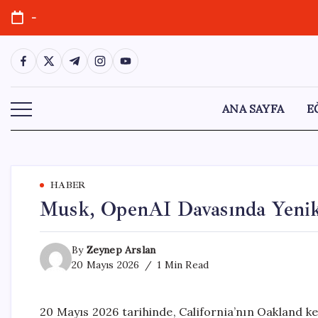
Skip
-
to
content
https://www.facebook.com/
https://twitter.com/
https://t.me/
https://www.instagram.com/
https://youtube.com/
ANA SAYFA
E
HABER
Musk, OpenAI Davasında Yeni
By
Zeynep Arslan
20 Mayıs 2026
1 Min Read
20 Mayıs 2026 tarihinde, California’nın Oakland k