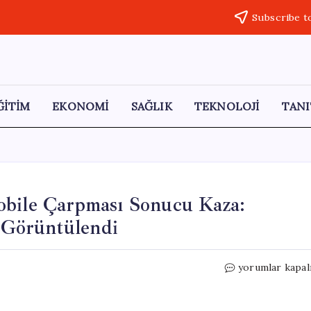
Subscribe t
ĞİTİM
EKONOMİ
SAĞLIK
TEKNOLOJİ
TANI
obile Çarpması Sonucu Kaza:
 Görüntülendi
Reyhanlı’da
yorumlar kapal
Motosikletin
Otomobile
Çarpması