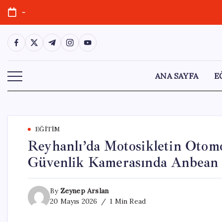
Skip
-
to
content
https://www.facebook.com/
https://twitter.com/
https://t.me/
https://www.instagram.com/
https://youtube.com/
ANA SAYFA
E
EĞITIM
Reyhanlı’da Motosikletin Otom
Güvenlik Kamerasında Anbean
By
Zeynep Arslan
20 Mayıs 2026
1 Min Read