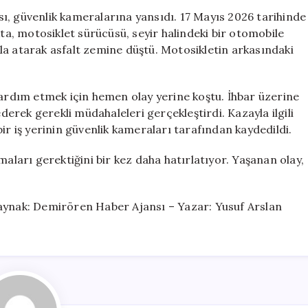
Sonucu
ı, güvenlik kameralarına yansıdı. 17 Mayıs 2026 tarihinde
Kaza:
kta, motosiklet sürücüsü, seyir halindeki bir otomobile
Güvenlik
la atarak asfalt zemine düştü. Motosikletin arkasındaki
Kamerasında
Anbean
Görüntülendi
yardım etmek için hemen olay yerine koştu. İhbar üzerine
için
ederek gerekli müdahaleleri gerçekleştirdi. Kazayla ilgili
, bir iş yerinin güvenlik kameraları tarafından kaydedildi.
maları gerektiğini bir kez daha hatırlatıyor. Yaşanan olay,
nak: Demirören Haber Ajansı – Yazar: Yusuf Arslan