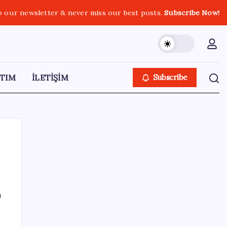
o our newsletter & never miss our best posts.
Subscribe Now!
TIM
İLETİŞİM
Subscribe
SON YAZILAR
ı
Google Pixel Watch 5 Sızdırıldı: İşte
Detaylar