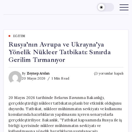
Skip
to
content
EĞITIM
Rusya’nın Avrupa ve Ukrayna’ya
Yönelik Nükleer Tatbikatı: Sınırda
Gerilim Tırmanıyor
Rusya’nın
By
Zeynep Arslan
yorumlar kapalı
Avrupa
20 Mayıs 2026
1 Min Read
ve
Ukrayna’ya
Yönelik
20 Mayıs 2026 tarihinde Belarus Savunma Bakanlığı,
Nükleer
gerçekleştirdiği nükleer tatbikatın planlı bir etkinlik olduğunu
Tatbikatı:
Sınırda
duyurdu. Tatbikat, nükleer mühimmatın sevkiyatı ve kullanımı
Gerilim
konularında hazırlıkların yapılmasını içeren senaryolarla
Tırmanıyor
gerçekleştiriliyor. Bakanlık, “Tatbikat kapsamında Rusya ile iş
için
birliği içerisinde nükleer mühimmatın sevkiyatı ve
kullanılmasına yönelik hazırlıkların uygulanacağı