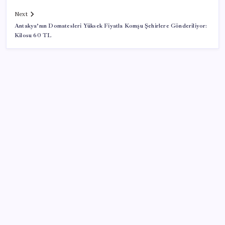
Next
Antakya’nın Domatesleri Yüksek Fiyatla Komşu Şehirlere Gönderiliyor:
Kilosu 60 TL
SON YAZILAR
Android için iMessage Sunan Sunbird Yeniden
Yayında
Vücudun gençlik kaynağı
Değerinden 500 milyar dolar eridi