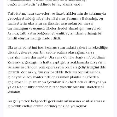
öngörülmektedir” şeklinde bir açıklama yaptı.
Tatbikatın, hava kuvvetleri ve füze birliklerinin de katılımıyla
gerçekleştirildiğini belirten Belarus Savunma Bakanlığı, bu
faaliyetlerin uluslararası ilişkiler açısından bir mesaj
taşımadığını ve üçüncü ülkeleri hedef almadığını vurguladı.
Ayrıca, tatbikatın bölgesel güvenlik açısından herhangi bir
tehdit oluşturmadığı ifade edildi.
Ukrayna yönetimi ise, Belarus sınırındaki askeri hareketliliğe
dikkat çekerek yeni bir cephe açılma olasılığına karşı
uyarılarını sürdürmekte. Ukrayna Cumhurbaşkanı Volodimir
Zelenskiy, geçtiğimiz hafta yaptığı bir açıklamada Rusya’nın
Belarus üzerinden yeni operasyon planları geliştirdiğini dile
getirdi. Zelenskiy, “Rusya, özellikle Belarus topraklarında
güney ve kuzey yönlerinde operasyon planlarını gözden
geçiriyor. Bu planlar, ya Çernihiv-Kiev hattındaki Ukrayna’ya
ya da NATO ülkelerinden birine yönelik olabilir” ifadelerini
kullandı.
Bu gelişmeler, bölgedeki gerilimin artmasına ve uluslararası
güvenlik endişelerinin derinleşmesine yol açıyor.