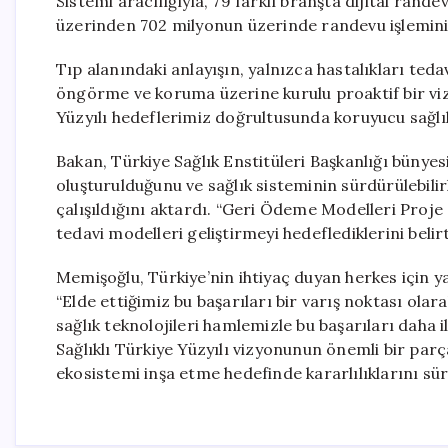
Sistemi aracılığıyla, 79 farklı branşta dijital rand
üzerinden 702 milyonun üzerinde randevu işleminin 
Tıp alanındaki anlayışın, yalnızca hastalıkları te
öngörme ve koruma üzerine kurulu proaktif bir vizy
Yüzyılı hedeflerimiz doğrultusunda koruyucu sağlık
Bakan, Türkiye Sağlık Enstitüleri Başkanlığı bünye
oluşturulduğunu ve sağlık sisteminin sürdürülebili
çalışıldığını aktardı. “Geri Ödeme Modelleri Proje Ç
tedavi modelleri geliştirmeyi hedeflediklerini belirt
Memişoğlu, Türkiye’nin ihtiyaç duyan herkes için ya
“Elde ettiğimiz bu başarıları bir varış noktası olar
sağlık teknolojileri hamlemizle bu başarıları daha i
Sağlıklı Türkiye Yüzyılı vizyonunun önemli bir parç
ekosistemi inşa etme hedefinde kararlılıklarını sürd