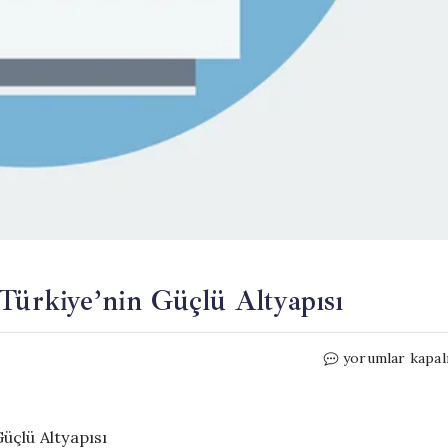
 Türkiye’nin Güçlü Altyapısı
**
yorumlar kapal
Sağlıkta
Yenilikçi
Dönüşüm:
Türkiye’nin