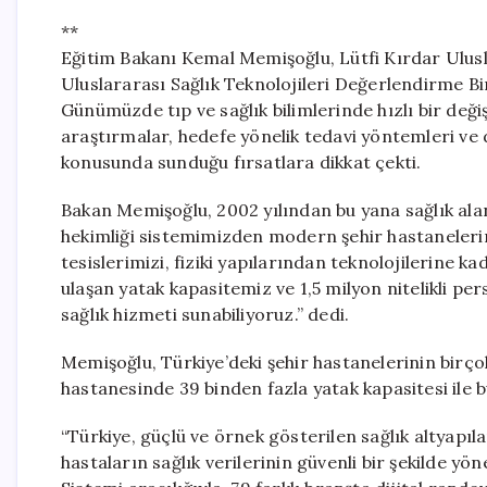
**
Eğitim Bakanı Kemal Memişoğlu, Lütfi Kırdar Ulus
Uluslararası Sağlık Teknolojileri Değerlendirme B
Günümüzde tıp ve sağlık bilimlerinde hızlı bir değ
araştırmalar, hedefe yönelik tedavi yöntemleri ve d
konusunda sunduğu fırsatlara dikkat çekti.
Bakan Memişoğlu, 2002 yılından bu yana sağlık ala
hekimliği sistemimizden modern şehir hastanelerimi
tesislerimizi, fiziki yapılarından teknolojilerine 
ulaşan yatak kapasitemiz ve 1,5 milyon nitelikli p
sağlık hizmeti sunabiliyoruz.” dedi.
Memişoğlu, Türkiye’deki şehir hastanelerinin birçok
hastanesinde 39 binden fazla yatak kapasitesi ile b
“Türkiye, güçlü ve örnek gösterilen sağlık altyapıl
hastaların sağlık verilerinin güvenli bir şekilde y