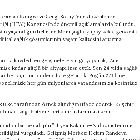
Güçlü
Altyapısı
lararası Kongre ve Sergi Sarayı’nda düzenlenen
için
irliği (HTAİ) Kongresi’nde önemli açıklamalarda bulundu.
işim yaşandığını belirten Memişoğlu, yapay zeka, genomik
ijital sağlık çözümlerinin yaşam kalitesini artırma
nında kaydedilen gelişmelere vurgu yaparak, “Aile
ze kadar güçlü bir altyapı inşa ettik. Son 24 yılda sağlık
kadar her açıdan modern hale getirdik. Bugün 271 bine
ersonelimizle her gün milyonlarca vatandaşımıza kesintisiz
 ülke tarafından örnek alındığını ifade ederek, 27 şehir
ütüncül sağlık hizmetleri sunduklarını aktardı.
arından birine sahiptir” diyen Bakan, e-Nabız sistemi ile
önetildiğini vurguladı. Gelişmiş Merkezi Hekim Randevu