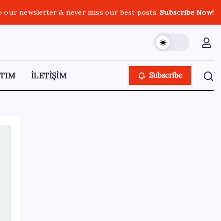
o our newsletter & never miss our best posts.
Subscribe Now!
TIM
İLETİŞİM
Subscribe
SON YAZILAR
Katlanabilir telefonda incelik yarışı kızıştı:
HONOR Magic V6 Türkiye’de