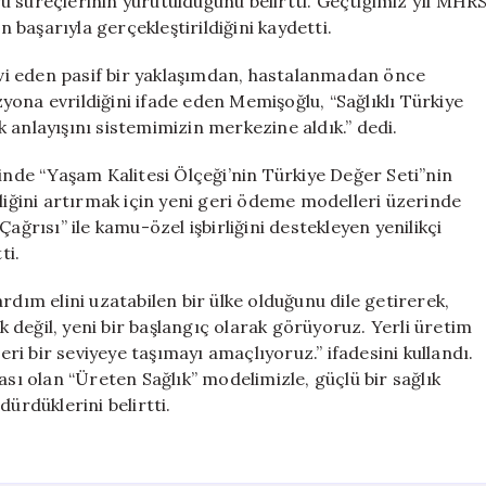
evu süreçlerinin yürütüldüğünü belirtti. Geçtiğimiz yıl MHR
başarıyla gerçekleştirildiğini kaydetti.
davi eden pasif bir yaklaşımdan, hastalanmadan önce
ona evrildiğini ifade eden Memişoğlu, “Sağlıklı Türkiye
 anlayışını sistemimizin merkezine aldık.” dedi.
sinde “Yaşam Kalitesi Ölçeği’nin Türkiye Değer Seti”nin
rliğini artırmak için yeni geri ödeme modelleri üzerinde
ağrısı” ile kamu-özel işbirliğini destekleyen yenilikçi
ti.
rdım elini uzatabilen bir ülke olduğunu dile getirerek,
ak değil, yeni bir başlangıç olarak görüyoruz. Yerli üretim
leri bir seviyeye taşımayı amaçlıyoruz.” ifadesini kullandı.
ası olan “Üreten Sağlık” modelimizle, güçlü bir sağlık
ürdüklerini belirtti.