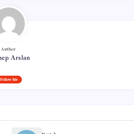
Author
nep Arslan
Follow Me