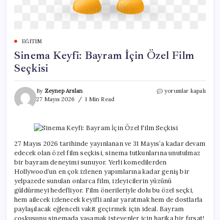
EĞITIM
Sinema Keyfi: Bayram İçin Özel Film
Seçkisi
Sinema
By
Zeynep Arslan
yorumlar kapalı
Keyfi:
27 Mayıs 2026
1 Min Read
Bayram
İçin
Özel
Film
Seçkisi
27 Mayıs 2026 tarihinde yayınlanan ve 31 Mayıs’a kadar devam
için
edecek olan özel film seçkisi, sinema tutkunlarına unutulmaz
bir bayram deneyimi sunuyor. Yerli komedilerden
Hollywood’un en çok izlenen yapımlarına kadar geniş bir
yelpazede sunulan onlarca film, izleyicilerin yüzünü
güldürmeyi hedefliyor. Film önerileriyle dolu bu özel seçki,
hem ailecek izlenecek keyifli anlar yaratmak hem de dostlarla
paylaşılacak eğlenceli vakit geçirmek için ideal. Bayram
coşkusunu sinemada yaşamak isteyenler için harika bir fırsat!