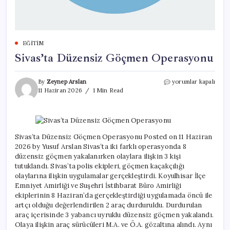
EĞITIM
Sivas’ta Düzensiz Göçmen Operasyonu
Sivas’ta
By
Zeynep Arslan
yorumlar kapalı
Düzensiz
11 Haziran 2026
1 Min Read
Göçmen
Operasyonu
için
Sivas’ta Düzensiz Göçmen Operasyonu Posted on 11 Haziran
2026 by Yusuf Arslan Sivas’ta iki farklı operasyonda 8
düzensiz göçmen yakalanırken olaylara ilişkin 3 kişi
tutuklandı. Sivas’ta polis ekipleri, göçmen kaçakçılığı
olaylarına ilişkin uygulamalar gerçekleştirdi. Koyulhisar İlçe
Emniyet Amirliği ve Suşehri İstihbarat Büro Amirliği
ekiplerinin 8 Haziran’da gerçekleştirdiği uygulamada öncü ile
artçı olduğu değerlendirilen 2 araç durduruldu. Durdurulan
araç içerisinde 3 yabancı uyruklu düzensiz göçmen yakalandı.
Olaya ilişkin araç sürücüleri M.A. ve Ö.A. gözaltına alındı. Aynı