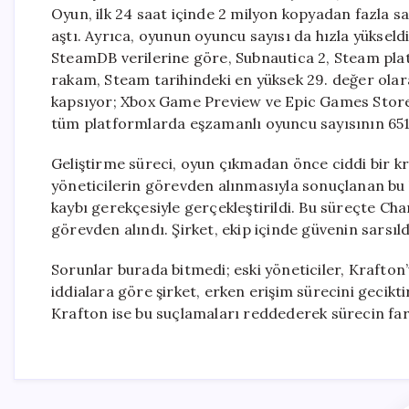
Oyun, ilk 24 saat içinde 2 milyon kopyadan fazla sat
aştı. Ayrıca, oyunun oyuncu sayısı da hızla yükseld
SteamDB verilerine göre, Subnautica 2, Steam pla
rakam, Steam tarihindeki en yüksek 29. değer olara
kapsıyor; Xbox Game Preview ve Epic Games Store’d
tüm platformlarda eşzamanlı oyuncu sayısının 651 
Geliştirme süreci, oyun çıkmadan önce ciddi bir k
yöneticilerin görevden alınmasıyla sonuçlanan bu kr
kaybı gerekçesiyle gerçekleştirildi. Bu süreçte Cha
görevden alındı. Şirket, ekip içinde güvenin sarsıldı
Sorunlar burada bitmedi; eski yöneticiler, Krafton’
iddialara göre şirket, erken erişim sürecini gecik
Krafton ise bu suçlamaları reddederek sürecin farkl