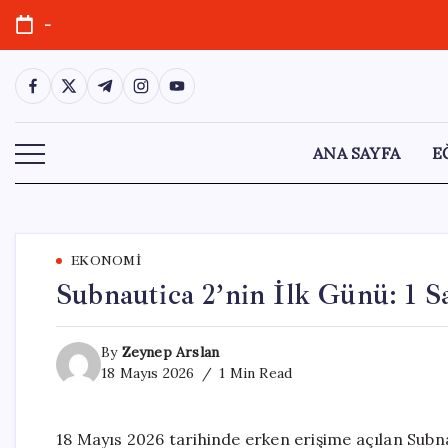
Skip
-
to
content
https://www.facebook.com/
https://twitter.com/
https://t.me/
https://www.instagram.com/
https://youtube.com/
ANA SAYFA
E
EKONOMI
Subnautica 2’nin İlk Günü: 1 Sa
By
Zeynep Arslan
18 Mayıs 2026
1 Min Read
18 Mayıs 2026 tarihinde erken erişime açılan Subnau