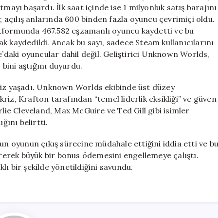
Saatte
mayı başardı. İlk saat içinde ise 1 milyonluk satış barajını
1
i; açılış anlarında 600 binden fazla oyuncu çevrimiçi oldu.
Milyon
tformunda 467.582 eşzamanlı oyuncu kaydetti ve bu
Satış
k kaydedildi. Ancak bu sayı, sadece Steam kullanıcılarını
için
aki oyuncular dahil değil. Geliştirici Unknown Worlds,
bini aştığını duyurdu.
riz yaşadı. Unknown Worlds ekibinde üst düzey
iz, Krafton tarafından “temel liderlik eksikliği” ve güven
rlie Cleveland, Max McGuire ve Ted Gill gibi isimler
ğını belirtti.
un oyunun çıkış sürecine müdahale ettiğini iddia etti ve b
tirerek büyük bir bonus ödemesini engellemeye çalıştı.
ı bir şekilde yönetildiğini savundu.