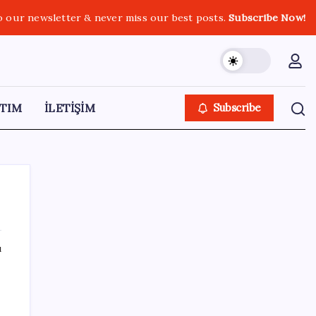
o our newsletter & never miss our best posts.
Subscribe Now!
TIM
İLETİŞİM
Subscribe
ı
SON YAZILAR
Android için iMessage Sunan Sunbird
.
Yeniden Yayında