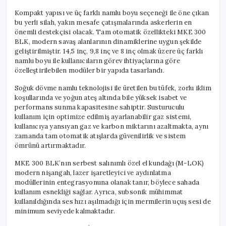
Kompakt yapısı ve üç farklı namlu boyu seçeneği ile öne çıkan
bu yerli silah, yakın mesafe çatışmalarında askerlerin en
önemli destekçisi olacak. Tam otomatik özellikteki MKE 300
BLK, modern savaş alanlarının dinamiklerine uygun şekilde
geliştirilmiştir. 14,5 inç, 9,8 inç ve 8 inç olmak üzere üç farklı
namlu boyu ile kullanıcıların görev ihtiyaçlarına göre
özelleştirilebilen modüler bir yapıda tasarlandı.
Soğuk dövme namlu teknolojisi ile üretilen bu tüfek, zorlu iklim
koşullarında ve yoğun ateş altında bile yüksek isabet ve
performans sunma kapasitesine sahiptir. Susturuculu
kullanım için optimize edilmiş ayarlanabilir gaz sistemi,
kullanıcıya yansıyan gaz ve karbon miktarını azaltmakta, aynı
zamanda tam otomatik atışlarda güvenilirlik ve sistem
ömrünü artırmaktadır.
MKE 300 BLK’nın serbest salınımlı özel el kundağı (M-LOK)
modern nişangah, lazer işaretleyici ve aydınlatma
modüllerinin entegrasyonuna olanak tanır, böylece sahada
kullanım esnekliği sağlar. Ayrıca, subsonik mühimmat
kullanıldığında ses hızı aşılmadığı için mermilerin uçuş sesi de
minimum seviyede kalmaktadır.