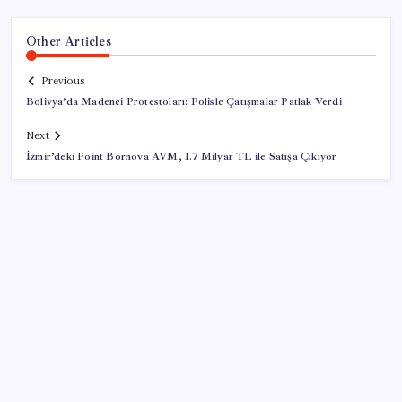
Other Articles
Previous
Bolivya’da Madenci Protestoları: Polisle Çatışmalar Patlak Verdi
Next
İzmir’deki Point Bornova AVM, 1.7 Milyar TL ile Satışa Çıkıyor
SON YAZILAR
ABD’de tüketici kredileri beklentileri aştı