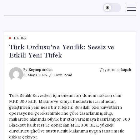
Skip
to
content
HABER
Türk Ordusu’na Yenilik: Sessiz ve
Etkili Yeni Tüfek
Türk
By
Zeynep Arslan
yorumlar kapalı
Ordusu’na
15 Mayıs 2026
1 Min Read
Yenilik:
Sessiz
ve
Türk Silahlı Kuvvetleri için önemli bir dönüm noktası olan
Etkili
MKE 300 BLK, Makine ve Kimya Endüstrisi tarafından
Yeni
Tüfek
geliştirilen yeni nesil bir tüfektir. Bu silah, özel kuvvetlerin
için
operasyonel gereksinimlerine göre tasarlanmış olup,
muharebe alanında büyük bir etki yaratmaya hazırlanıyor. 300
Blackout kalibresi ile donatılan MKE 300 BLK, yüksek
durdurucu gücü ve susturuculu kullanıma uygun tasarımı ile
dikkat çekiyor.