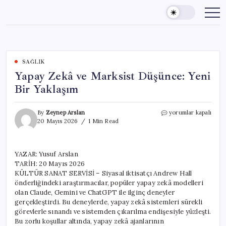
Skip
to
content
SAĞLIK
Yapay Zekâ ve Marksist Düşünce: Yeni
Bir Yaklaşım
Yapay
By
Zeynep Arslan
yorumlar kapalı
Zekâ
20 Mayıs 2026
1 Min Read
ve
Marksist
Düşünce:
YAZAR: Yusuf Arslan
Yeni
TARİH: 20 Mayıs 2026
Bir
Yaklaşım
KÜLTÜR SANAT SERVİSİ – Siyasal iktisatçı Andrew Hall
için
önderliğindeki araştırmacılar, popüler yapay zekâ modelleri
olan Claude, Gemini ve ChatGPT ile ilginç deneyler
gerçekleştirdi. Bu deneylerde, yapay zekâ sistemleri sürekli
görevlerle sınandı ve sistemden çıkarılma endişesiyle yüzleşti.
Bu zorlu koşullar altında, yapay zekâ ajanlarının