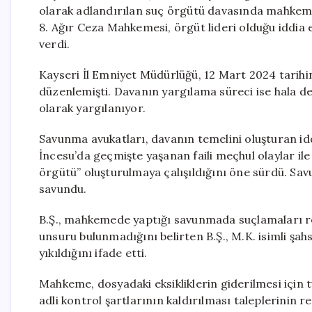
olarak adlandırılan suç örgütü davasında mahkeme
8. Ağır Ceza Mahkemesi, örgüt lideri olduğu iddia ed
verdi.
Kayseri İl Emniyet Müdürlüğü, 12 Mart 2024 tarihi
düzenlemişti. Davanın yargılama süreci ise hala d
olarak yargılanıyor.
Savunma avukatları, davanın temelini oluşturan iddi
İncesu’da geçmişte yaşanan faili meçhul olaylar ile 
örgütü” oluşturulmaya çalışıldığını öne sürdü. Sa
savundu.
B.Ş., mahkemede yaptığı savunmada suçlamaları re
unsuru bulunmadığını belirten B.Ş., M.K. isimli şa
yıkıldığını ifade etti.
Mahkeme, dosyadaki eksikliklerin giderilmesi için t
adli kontrol şartlarının kaldırılması taleplerinin