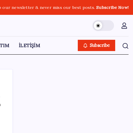
o our newsletter & never miss our best posts.
Subscribe Now!
TIM
İLETİŞİM
Subscribe
ı
SON YAZILAR
Apple’dan Rekor: Premium Akıllı Telefon
Pazarında iPhone Hakimiyeti