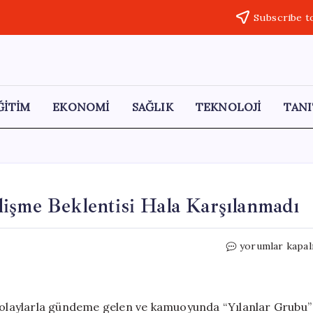
Subscribe t
ĞİTİM
EKONOMİ
SAĞLIK
TEKNOLOJİ
TANI
işme Beklentisi Hala Karşılanmadı
“Yılanlar
yorumlar kapal
Grubu”
Davasında
Gelişme
Beklentisi
ı olaylarla gündeme gelen ve kamuoyunda “Yılanlar Grubu”