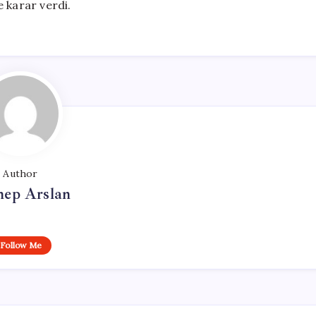
 karar verdi.
Author
nep Arslan
Follow Me