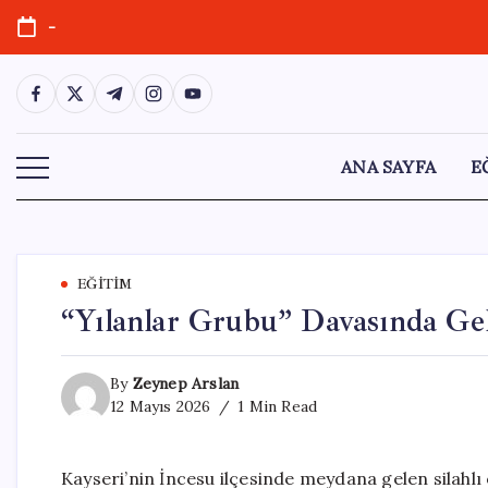
Skip
-
to
content
https://www.facebook.com/
https://twitter.com/
https://t.me/
https://www.instagram.com/
https://youtube.com/
ANA SAYFA
E
EĞITIM
“Yılanlar Grubu” Davasında Gel
By
Zeynep Arslan
12 Mayıs 2026
1 Min Read
Kayseri’nin İncesu ilçesinde meydana gelen silahl