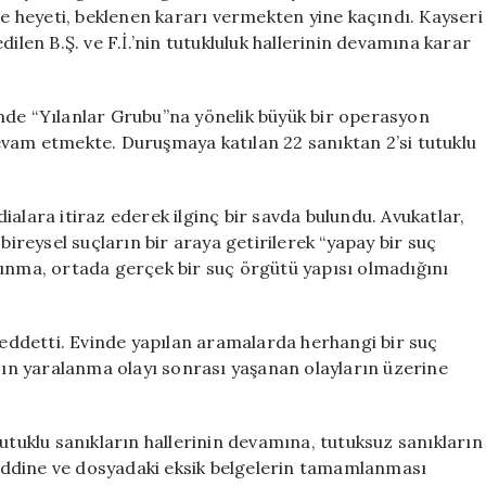
Hala
 heyeti, beklenen kararı vermekten yine kaçındı. Kayseri
Karşılanmadı
ilen B.Ş. ve F.İ.’nin tutukluluk hallerinin devamına karar
için
nde “Yılanlar Grubu”na yönelik büyük bir operasyon
evam etmekte. Duruşmaya katılan 22 sanıktan 2’si tutuklu
alara itiraz ederek ilginç bir savda bulundu. Avukatlar,
bireysel suçların bir araya getirilerek “yapay bir suç
vunma, ortada gerçek bir suç örgütü yapısı olmadığını
ddetti. Evinde yapılan aramalarda herhangi bir suç
hsın yaralanma olayı sonrası yaşanan olayların üzerine
utuklu sanıkların hallerinin devamına, tutuksuz sanıkların
 reddine ve dosyadaki eksik belgelerin tamamlanması