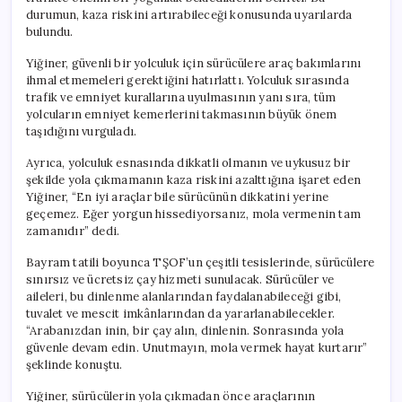
durumun, kaza riskini artırabileceği konusunda uyarılarda
bulundu.
Yiğiner, güvenli bir yolculuk için sürücülere araç bakımlarını
ihmal etmemeleri gerektiğini hatırlattı. Yolculuk sırasında
trafik ve emniyet kurallarına uyulmasının yanı sıra, tüm
yolcuların emniyet kemerlerini takmasının büyük önem
taşıdığını vurguladı.
Ayrıca, yolculuk esnasında dikkatli olmanın ve uykusuz bir
şekilde yola çıkmamanın kaza riskini azalttığına işaret eden
Yiğiner, “En iyi araçlar bile sürücünün dikkatini yerine
geçemez. Eğer yorgun hissediyorsanız, mola vermenin tam
zamanıdır” dedi.
Bayram tatili boyunca TŞOF’un çeşitli tesislerinde, sürücülere
sınırsız ve ücretsiz çay hizmeti sunulacak. Sürücüler ve
aileleri, bu dinlenme alanlarından faydalanabileceği gibi,
tuvalet ve mescit imkânlarından da yararlanabilecekler.
“Arabanızdan inin, bir çay alın, dinlenin. Sonrasında yola
güvenle devam edin. Unutmayın, mola vermek hayat kurtarır”
şeklinde konuştu.
Yiğiner, sürücülerin yola çıkmadan önce araçlarının