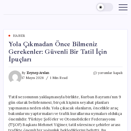
Skip
to
content
HABER
Yola Çıkmadan Önce Bilmeniz
Gerekenler: Güvenli Bir Tatil İçin
İpuçları
Yola
By
Zeynep Arslan
yorumlar kapalı
Çıkmadan
17 Mayıs 2026
1 Min Read
Önce
Bilmeniz
Gerekenler:
Tatil sezonunun yaklaşmasıyla birlikte, Kurban Bayramı’nın 9
Güvenli
gün olarak belirlenmesi, birçok kişinin seyahat planları
Bir
Tatil
yapmasına neden oldu. Yola çıkacak olanların, öncelikle araç
İçin
bakımlarını yaptırmaları ve trafik kurallarına uymaları oldukça
İpuçları
önemlidir. Türkiye Şoförler ve Otomobilciler Federasyonu
için
(TŞOF) Başkanı Mehmet Yiğiner, tatil süresince şehirler arası
trafikte önemli bir yoğunluk beklediklerini belirtti. Bu