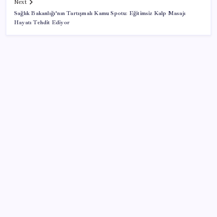
Next
Sağlık Bakanlığı’nın Tartışmalı Kamu Spotu: Eğitimsiz Kalp Masajı
Hayatı Tehdit Ediyor
SON YAZILAR
Çerçeve yasa kabul edilmişti: Bahçeli ‘evine dönmeli’
demişti… Yılmaz’dan kritik Demirtaş açıklaması
TBMM Adalet Komisyonu’nda ‘pislik’ tartışması:
MHP’li Bülbül masaya yumruk attı, İYİ Partili vekilin
üzerine yürüdü
Google Pixel Watch 5 Sızdırıldı: İşte Detaylar