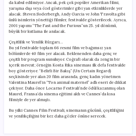
da kabul edilmiyor. Ancak, pek çok popüler Amerikan filmi,
yarışma dışı veya özel gösterimler gibi yan etkinliklerde yer
alacak. Steven Soderbergh, Andy Garcia ve John Travolta gibi
ünlü isimlerin yönettiği filmler, festivalde gösterilecek. Ayrıca,
2001 yapımı “The Fast and the Furious”un 25. yıl dönümü,
büyük bir kutlama ile anılacak.
Çeşitlilik ve Yenilik Rüzgarı…
Bu yıl festivalde toplam 66 resmi film ve bağımsız yan
bölümlerde 40 film yer alacak. Beklenenden daha genç ve
çeşitli bir program sunuluyor. Coğrafi olarak da zengin bir
içerik mevcut; örneğin Kosta Rika sineması ilk defa festivalde
boy gösteriyor. “Belirli Bir Bakış” (Un Certain Regard)
seçkisinde yer alan 20 film arasında, genç kadın yönetmen
Valentina Maurel’in “Ton animal maternel” adlı eseri de dikkat
çekiyor. Daha önce Locarno Festivali’nde ödül kazanmış olan
Maurel, Fransa’da sinema eğitimi aldı ve Cannes’da kısa
filmiyle de yer almıştı.
Bu yılki Cannes Film Festivali, sinemanın gücünü, çeşitliliğini
ve yenilikçiliğini bir kez daha gözler önüne serecek.