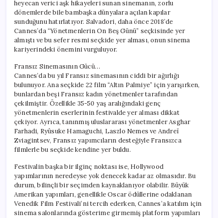
heyecan verici aşk hikayeleri sunan sinemanın, zorlu
dönemlerde bile bambaşka dünyalara açılan kapılar
sunduğunu hatırlatıyor. Salvadori, daha önce 2018’de
Cannes’da “Yönetmenlerin On Beş Günü” seçkisinde yer
almıştı ve bu sefer resmi seçkide yer alması, onun sinema
kariyerindeki önemini vurguluyor.
Fransız Sinemasının Gücü…
Cannes’da bu yıl Fransız sinemasının ciddi bir ağırlığı
bulunuyor. Ana seçkide 22 film “Altın Palmiye” için yarışırken,
bunlardan beşi Fransız kadın yönetmenler tarafından
çekilmiştir. Özellikle 35-50 yaş aralığındaki genç
yönetmenlerin eserlerinin festivalde yer alması dikkat
çekiyor. Ayrıca, tanınmış uluslararası yönetmenler Asghar
Farhadi, Ryûsuke Hamaguchi, Laszlo Nemes ve Andreï
Zviagintsev, Fransız yapımcıların desteğiyle Fransızca
filmlerle bu seçkide kendine yer buldu.
Festivalin başka bir ilginç noktası ise, Hollywood
yapımlarının neredeyse yok denecek kadar az olmasıdır. Bu
durum, bilinçli bir seçimden kaynaklanıyor olabilir. Büyük
Amerikan yapımları, genellikle Oscar ödüllerine odaklanan
Venedik Film Festivali’ni tercih ederken, Cannes’a katılım için
sinema salonlarında gösterime girmemiş platform yapımları