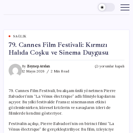
Skip
to
content
SAĞLIK
79. Cannes Film Festivali: Kırmızı
Halıda Coşku ve Sinema Duygusu
79.
By
Zeynep Arslan
yorumlar kapalı
Cannes
12 Mayıs 2026
2 Min Read
Film
Festivali:
Kırmızı
79. Cannes Film Festivali, bu akşam ünlü yönetmen Pierre
Halıda
Salvadori’nin “La Vénus électrique” adlı filmiyle kapılarını
Coşku
ve
açıyor. Bu yılki festivalde Fransız sinemasının etkisi
Sinema
gözlemlenirken, küresel krizlerin ve savaşların izleri de
Duygusu
filmlerde kendini gösteriyor.
için
Festivalin açılışı, Pierre Salvadori’nin on birinci filmi “La
Vénus électrique” ile gerçekleştiriliyor. Bu film, izleyiciye