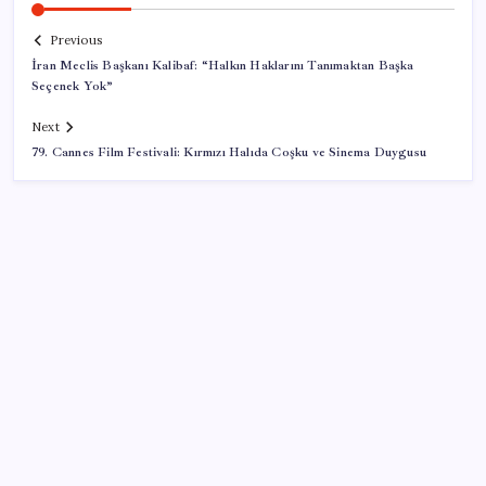
Previous
İran Meclis Başkanı Kalibaf: “Halkın Haklarını Tanımaktan Başka
Seçenek Yok”
Next
79. Cannes Film Festivali: Kırmızı Halıda Coşku ve Sinema Duygusu
SON YAZILAR
TBMM Adalet Komisyonu’nda ‘pislik’ tartışması:
MHP’li Bülbül masaya yumruk attı, İYİ Partili vekilin