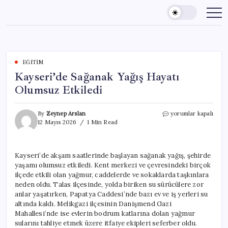
Skip
to
content
EĞITIM
Kayseri’de Sağanak Yağış Hayatı
Olumsuz Etkiledi
Kayseri’de
By
Zeynep Arslan
yorumlar kapalı
Sağanak
12 Mayıs 2026
1 Min Read
Yağış
Hayatı
Olumsuz
Kayseri’de akşam saatlerinde başlayan sağanak yağış, şehirde
Etkiledi
yaşamı olumsuz etkiledi. Kent merkezi ve çevresindeki birçok
için
ilçede etkili olan yağmur, caddelerde ve sokaklarda taşkınlara
neden oldu. Talas ilçesinde, yolda biriken su sürücülere zor
anlar yaşatırken, Papatya Caddesi’nde bazı ev ve iş yerleri su
altında kaldı. Melikgazi ilçesinin Danişmend Gazi
Mahallesi’nde ise evlerin bodrum katlarına dolan yağmur
sularını tahliye etmek üzere itfaiye ekipleri seferber oldu.