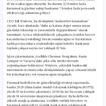
Çıkarılacak
15’ini azaltacağını duyurdu. Bu durum, 52 binden fazla
için
kurumsal iş gücüne sahip bankanın 7 binden fazla personeli
etkileyeceği anlamına geliyor.
CEO Bill Winters, bu dönüşümü “maliyetleri kısmaktan”
ziyade, bazı alanlarda “daha az katma değer sunan insan
gücünün teknoloji ve yatırımlarla değiştirilmesi” olarak
tanımladı. Ayrıca etkilenebilecek çalışanlara yeniden beceri
kazandırma (reskilling) fırsatı sunulacağını ve bazılarının
farklı pozisyonlara yönlendirileceğini belirtti. Bankanın
toplam çalışan sayısı ise yaklaşık 82 bin.
İşten çıkarmaların, özellikle Chennai, Bengaluru, Kuala
Lumpur ve Varşova’daki arka ofis merkezlerinde
yoğunlaşması bekleniyor. Winters, çekirdek bankacılık
sisteminin otomasyonla dönüşümünde yapay zekanın büyük
bir kolaylaştırıcı rol oynayacağını vurguladı.
Finansal hedeflerin de güncellendiği strateji raporunda,
banka 2028 yılına kadar maddi özkaynak kârlılığını (ROTE)
yüzde 15’in üzerine çıkarmayı, 2030’da ise bu oranı yaklaşık
yüzde 18 seviyesine ulaştırmayı planlıyor. Bu hedeflerin,
yüksek marjlı iş alanlarına, özellikle varlıklı bireylere ve
kurumsal müşterilere yönelik bankacılığa odaklanarak