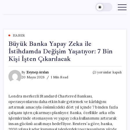
Skip
to
content
HABER
Büyük Banka Yapay Zeka ile
İstihdamda Değişim Yaşatıyor: 7 Bin
Kişi İşten Çıkarılacak
Büyük
By
Zeynep Arslan
yorumlar kapalı
Banka
20 Mayıs 2026
1 Min Read
Yapay
Zeka
ile
Londra merkezli Standard Chartered Bankası,
İstihdamda
operasyonlarını daha etkin hale getirmek ve kârlılığını
Değişim
Yaşatıyor:
artırmak amacıyla önümüzdeki dört yıl içinde 7 binden fazla
7
çalışanı işten çıkarmayı planlıyor. Banka, özellikle arka ofis
Bin
işlemlerinde otomasyon ve yapay zeka kullanımını artırarak
Kişi
insan gücünü azaltmayı hedefliyor. Reuters’a göre, banka,
İşten
2030 yılına kadar kurumsal işlevlerdeki pozisyonların yüzde