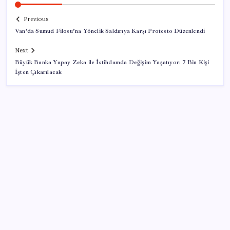
Previous
Van’da Sumud Filosu’na Yönelik Saldırıya Karşı Protesto Düzenlendi
Next
Büyük Banka Yapay Zeka ile İstihdamda Değişim Yaşatıyor: 7 Bin Kişi
İşten Çıkarılacak
SON YAZILAR
Vücudun gençlik kaynağı
Değerinden 500 milyar dolar eridi