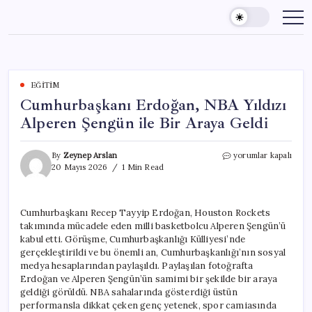
Skip
to
content
EĞITIM
Cumhurbaşkanı Erdoğan, NBA Yıldızı
Alperen Şengün ile Bir Araya Geldi
Cumhurbaşkanı
By
Zeynep Arslan
yorumlar kapalı
Erdoğan,
20 Mayıs 2026
1 Min Read
NBA
Yıldızı
Alperen
Cumhurbaşkanı Recep Tayyip Erdoğan, Houston Rockets
Şengün
takımında mücadele eden milli basketbolcu Alperen Şengün’ü
ile
Bir
kabul etti. Görüşme, Cumhurbaşkanlığı Külliyesi’nde
Araya
gerçekleştirildi ve bu önemli an, Cumhurbaşkanlığı’nın sosyal
Geldi
medya hesaplarından paylaşıldı. Paylaşılan fotoğrafta
için
Erdoğan ve Alperen Şengün’ün samimi bir şekilde bir araya
geldiği görüldü. NBA sahalarında gösterdiği üstün
performansla dikkat çeken genç yetenek, spor camiasında