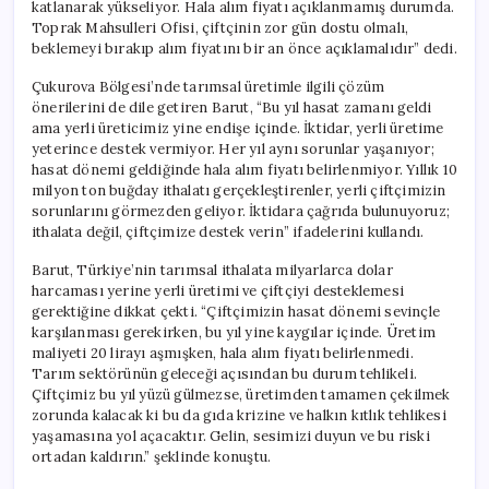
katlanarak yükseliyor. Hala alım fiyatı açıklanmamış durumda.
Toprak Mahsulleri Ofisi, çiftçinin zor gün dostu olmalı,
beklemeyi bırakıp alım fiyatını bir an önce açıklamalıdır” dedi.
Çukurova Bölgesi’nde tarımsal üretimle ilgili çözüm
önerilerini de dile getiren Barut, “Bu yıl hasat zamanı geldi
ama yerli üreticimiz yine endişe içinde. İktidar, yerli üretime
yeterince destek vermiyor. Her yıl aynı sorunlar yaşanıyor;
hasat dönemi geldiğinde hala alım fiyatı belirlenmiyor. Yıllık 10
milyon ton buğday ithalatı gerçekleştirenler, yerli çiftçimizin
sorunlarını görmezden geliyor. İktidara çağrıda bulunuyoruz;
ithalata değil, çiftçimize destek verin” ifadelerini kullandı.
Barut, Türkiye’nin tarımsal ithalata milyarlarca dolar
harcaması yerine yerli üretimi ve çiftçiyi desteklemesi
gerektiğine dikkat çekti. “Çiftçimizin hasat dönemi sevinçle
karşılanması gerekirken, bu yıl yine kaygılar içinde. Üretim
maliyeti 20 lirayı aşmışken, hala alım fiyatı belirlenmedi.
Tarım sektörünün geleceği açısından bu durum tehlikeli.
Çiftçimiz bu yıl yüzü gülmezse, üretimden tamamen çekilmek
zorunda kalacak ki bu da gıda krizine ve halkın kıtlık tehlikesi
yaşamasına yol açacaktır. Gelin, sesimizi duyun ve bu riski
ortadan kaldırın.” şeklinde konuştu.