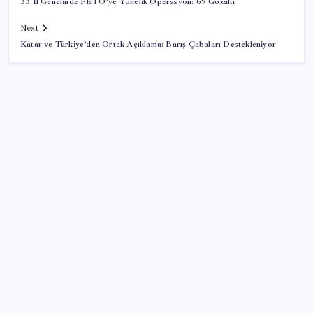
33 İl Genelinde FETÖ’ye Yönelik Operasyon: 69 Gözaltı
Next
Katar ve Türkiye’den Ortak Açıklama: Barış Çabaları Destekleniyor
SON YAZILAR
Vücudun gençlik kaynağı
Değerinden 500 milyar dolar eridi
Son Dakika… Üsküdar’da Belediye Başkanvekili
seçimi için tarih belli oldu
Son dakika…Selçuk Bayraktar’dan YKS