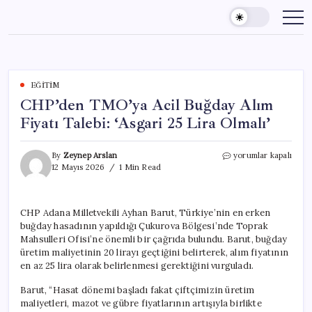
Skip
to
content
EĞITIM
CHP’den TMO’ya Acil Buğday Alım
Fiyatı Talebi: ‘Asgari 25 Lira Olmalı’
CHP’den
By
Zeynep Arslan
yorumlar kapalı
TMO’ya
12 Mayıs 2026
1 Min Read
Acil
Buğday
Alım
CHP Adana Milletvekili Ayhan Barut, Türkiye’nin en erken
Fiyatı
buğday hasadının yapıldığı Çukurova Bölgesi’nde Toprak
Talebi:
‘Asgari
Mahsulleri Ofisi’ne önemli bir çağrıda bulundu. Barut, buğday
25
üretim maliyetinin 20 lirayı geçtiğini belirterek, alım fiyatının
Lira
en az 25 lira olarak belirlenmesi gerektiğini vurguladı.
Olmalı’
için
Barut, “Hasat dönemi başladı fakat çiftçimizin üretim
maliyetleri, mazot ve gübre fiyatlarının artışıyla birlikte